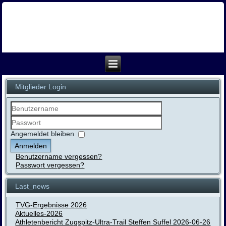
Mitglieder Login
Benutzername
Passwort
Angemeldet bleiben
Anmelden
Benutzername vergessen?
Passwort vergessen?
Last_news
TVG-Ergebnisse 2026
Aktuelles-2026
Athletenbericht Zugspitz-Ultra-Trail Steffen Suffel 2026-06-26