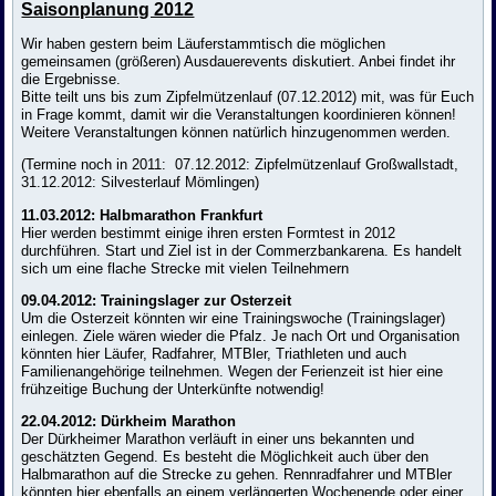
Saisonplanung 2012
Wir haben gestern beim Läuferstammtisch die möglichen
gemeinsamen (größeren) Ausdauerevents diskutiert. Anbei findet ihr
die Ergebnisse.
Bitte teilt uns bis zum Zipfelmützenlauf (07.12.2012) mit, was für Euch
in Frage kommt, damit wir die Veranstaltungen koordinieren können!
Weitere Veranstaltungen können natürlich hinzugenommen werden.
(Termine noch in 2011:
07.12.2012: Zipfelmützenlauf Großwallstadt,
31.12.2012: Silvesterlauf Mömlingen)
11.03.2012: Halbmarathon Frankfurt
Hier werden bestimmt einige ihren ersten Formtest in 2012
durchführen. Start und Ziel ist in der Commerzbankarena. Es handelt
sich um eine flache Strecke mit vielen Teilnehmern
09.04.2012: Trainingslager zur Osterzeit
Um die Osterzeit könnten wir eine Trainingswoche (Trainingslager)
einlegen. Ziele wären wieder die Pfalz. Je nach Ort und Organisation
könnten hier Läufer, Radfahrer, MTBler, Triathleten und auch
Familienangehörige teilnehmen. Wegen der Ferienzeit ist hier eine
frühzeitige Buchung der Unterkünfte notwendig!
22.04.2012: Dürkheim Marathon
Der Dürkheimer Marathon verläuft in einer uns bekannten und
geschätzten Gegend. Es besteht die Möglichkeit auch über den
Halbmarathon auf die Strecke zu gehen. Rennradfahrer und MTBler
könnten hier ebenfalls an einem verlängerten Wochenende oder einer