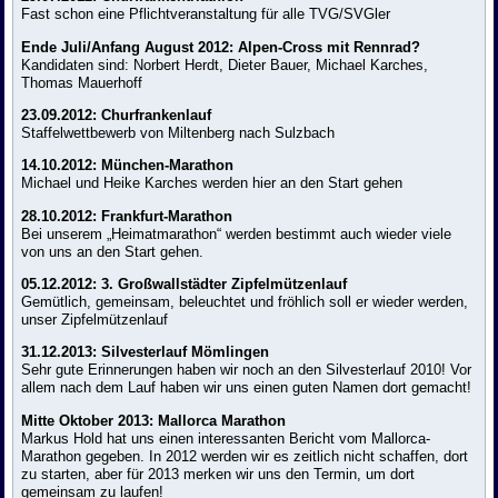
Fast schon eine Pflichtveranstaltung für alle TVG/SVGler
Ende Juli/Anfang August 2012: Alpen-Cross mit Rennrad?
Kandidaten sind: Norbert Herdt, Dieter Bauer, Michael Karches,
Thomas Mauerhoff
23.09.2012: Churfrankenlauf
Staffelwettbewerb von Miltenberg nach Sulzbach
14.10.2012: München-Marathon
Michael und Heike Karches werden hier an den Start gehen
28.10.2012: Frankfurt-Marathon
Bei unserem „Heimatmarathon“ werden bestimmt auch wieder viele
von uns an den Start gehen.
05.12.2012: 3. Großwallstädter Zipfelmützenlauf
Gemütlich, gemeinsam, beleuchtet und fröhlich soll er wieder werden,
unser Zipfelmützenlauf
31.12.2013: Silvesterlauf Mömlingen
Sehr gute Erinnerungen haben wir noch an den Silvesterlauf 2010! Vor
allem nach dem Lauf haben wir uns einen guten Namen dort gemacht!
Mitte Oktober 2013: Mallorca Marathon
Markus Hold hat uns einen interessanten Bericht vom Mallorca-
Marathon gegeben. In 2012 werden wir es zeitlich nicht schaffen, dort
zu starten, aber für 2013 merken wir uns den Termin, um dort
gemeinsam zu laufen!