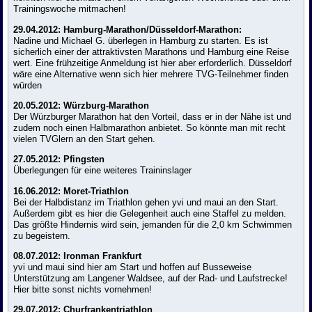
Trainingswoche mitmachen!
29.04.2012: Hamburg-Marathon/Düsseldorf-Marathon:
Nadine und Michael G. überlegen in Hamburg zu starten. Es ist
sicherlich einer der attraktivsten Marathons und Hamburg eine Reise
wert. Eine frühzeitige Anmeldung ist hier aber erforderlich. Düsseldorf
wäre eine Alternative wenn sich hier mehrere TVG-Teilnehmer finden
würden
20.05.2012: Würzburg-Marathon
Der Würzburger Marathon hat den Vorteil, dass er in der Nähe ist und
zudem noch einen Halbmarathon anbietet. So könnte man mit recht
vielen TVGlern an den Start gehen.
27.05.2012: Pfingsten
Überlegungen für eine weiteres Traininslager
16.06.2012: Moret-Triathlon
Bei der Halbdistanz im Triathlon gehen yvi und maui an den Start.
Außerdem gibt es hier die Gelegenheit auch eine Staffel zu melden.
Das größte Hindernis wird sein, jemanden für die 2,0 km Schwimmen
zu begeistern.
08.07.2012: Ironman Frankfurt
yvi und maui sind hier am Start und hoffen auf Busseweise
Unterstützung am Langener Waldsee, auf der Rad- und Laufstrecke!
Hier bitte sonst nichts vornehmen!
29.07.2012: Churfrankentriathlon