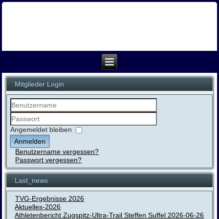
Mitglieder Login
Benutzername
Passwort
Angemeldet bleiben
Anmelden
Benutzername vergessen?
Passwort vergessen?
Last_news
TVG-Ergebnisse 2026
Aktuelles-2026
Athletenbericht Zugspitz-Ultra-Trail Steffen Suffel 2026-06-26