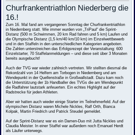
Churfrankentriathlon Niederberg die
16.!
Zum 16. Mal fand am vergangenen Sonntag der Churfrankentriathlon
in Niedernberg statt. Wie immer wurden von „TriPaul“ die Sprint-
Distanz (500 m Schwimmen, 20 km Rad fahren und 5 km) Laufen und
die Olympische Distanz (1,5 km/40 km/10 km) im Einzelwettbewerb
und in den Staffeln in den unterschiedlichen Kategorien angeboten.
Die Zahlen unterstreichen das Erfolgsrezept der Veranstaltung: 600
Einzelstarter, 70 Staffelanmeldungen – und diese seit über 3 Monaten
bereits ausgebucht!
Auch der TVG war wieder zahlreich vertreten. Wir stellten diesmal die
Rekordzahl von 14 Helfern am Torbogen in Niedernberg und am
Wendepunkt in der Quellenstraße in Großwallstadt. Dazu kam noch
die Unterstützung der 1b Handballer des TVGs die am Wendepunkt
die Radfahrer lautstark anfeuerten. Ein echtes Highlight auf der
Radstrecke für jeden Athleten.
Aber wir hatten auch wieder einige Starter im Teilnehmerfeld. Auf der
olympischen Distanz waren Michele Nickles, Ralf Orth, Bianca
Kolpak, Martin Friedrich und Patrick Steudel gemeldet.
Auf der Sprint-Distanz war es ein Damen-Duo mit Jutta Nickles und
Claudia Meister. In einer Staffel war außerdem noch Emanuel Herdt
als Läufer unterwegs.