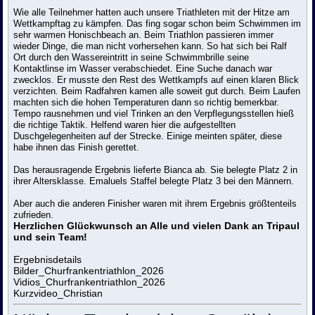
Wie alle Teilnehmer hatten auch unsere Triathleten mit der Hitze am
Wettkampftag zu kämpfen. Das fing sogar schon beim Schwimmen im
sehr warmen Honischbeach an. Beim Triathlon passieren immer
wieder Dinge, die man nicht vorhersehen kann. So hat sich bei Ralf
Ort durch den Wassereintritt in seine Schwimmbrille seine
Kontaktlinse im Wasser verabschiedet. Eine Suche danach war
zwecklos. Er musste den Rest des Wettkampfs auf einen klaren Blick
verzichten. Beim Radfahren kamen alle soweit gut durch. Beim Laufen
machten sich die hohen Temperaturen dann so richtig bemerkbar.
Tempo rausnehmen und viel Trinken an den Verpflegungsstellen hieß
die richtige Taktik. Helfend waren hier die aufgestellten
Duschgelegenheiten auf der Strecke. Einige meinten später, diese
habe ihnen das Finish gerettet.
Das herausragende Ergebnis lieferte Bianca ab. Sie belegte Platz 2 in
ihrer Altersklasse. Emaluels Staffel belegte Platz 3 bei den Männern.
Aber auch die anderen Finisher waren mit ihrem Ergebnis größtenteils
zufrieden.
Herzlichen Glückwunsch an Alle und vielen Dank an Tripaul
und sein Team!
Ergebnisdetails
Bilder_Churfrankentriathlon_2026
Vidios_Churfrankentriathlon_2026
Kurzvideo_Christian