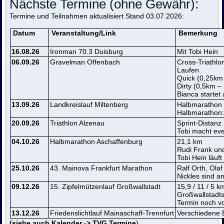
Nächste Termine (ohne Gewähr):
Termine und Teilnahmen aktualisiert Stand 03.07.2026:
Datum
Veranstaltung/Link
Bemerkung
16.08.26
Ironman 70.3 Duisburg
Mit Tobi Hein
06.09.26
Gravelman Offenbach
Cross-Triathl
Laufen
Quick (0,25km
Dirty (0,5km 
Bianca startet 
13.09.26
Landkreislauf Miltenberg
Halbmarathon /
Halbmarathon:
20.09.26
Triathlon Alzenau
Sprint-Distanz
Tobi macht eve
04.10.26
Halbmarathon Aschaffenburg
21,1 km
Rudi Frank un
Tobi Hein läuft
25.10.26
43.
Mainova Frankfurt Marathon
Ralf Orth, Ola
Nickles sind 
09.12.26
15. Zipfelmützenlauf Großwallstadt
15,9 / 11 / 5 k
Großwallstadt
Termin noch vo
13.12.26
Friedenslichtlauf Mainaschaff-Trennfurt
Verschiedene 
(siehe auch Kalender -> TVG Termine
)