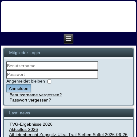
Mitglieder Login
Benutzername
Passwort
Angemeldet bleiben
Anmelden
Benutzername vergessen?
Passwort vergessen?
Last_news
TVG-Ergebnisse 2026
Aktuelles-2026
Athletenbericht Zugspitz-Ultra-Trail Steffen Suffel 2026-06-26