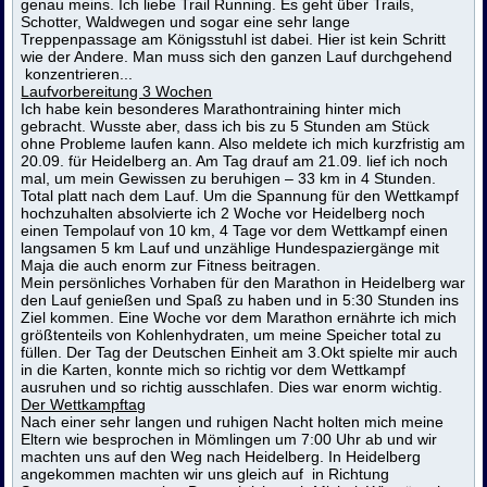
genau meins. Ich liebe Trail Running. Es geht über Trails,
Schotter, Waldwegen und sogar eine sehr lange
Treppenpassage am Königsstuhl ist dabei. Hier ist kein Schritt
wie der Andere. Man muss sich den ganzen Lauf durchgehend
konzentrieren...
Laufvorbereitung 3 Wochen
Ich habe kein besonderes Marathontraining hinter mich
gebracht. Wusste aber, dass ich bis zu 5 Stunden am Stück
ohne Probleme laufen kann. Also meldete ich mich kurzfristig am
20.09. für Heidelberg an. Am Tag drauf am 21.09. lief ich noch
mal, um mein Gewissen zu beruhigen – 33 km in 4 Stunden.
Total platt nach dem Lauf. Um die Spannung für den Wettkampf
hochzuhalten absolvierte ich 2 Woche vor Heidelberg noch
einen Tempolauf von 10 km, 4 Tage vor dem Wettkampf einen
langsamen 5 km Lauf und unzählige Hundespaziergänge mit
Maja die auch enorm zur Fitness beitragen.
Mein persönliches Vorhaben für den Marathon in Heidelberg war
den Lauf genießen und Spaß zu haben und in 5:30 Stunden ins
Ziel kommen. Eine Woche vor dem Marathon ernährte ich mich
größtenteils von Kohlenhydraten, um meine Speicher total zu
füllen. Der Tag der Deutschen Einheit am 3.Okt spielte mir auch
in die Karten, konnte mich so richtig vor dem Wettkampf
ausruhen und so richtig ausschlafen. Dies war enorm wichtig.
Der Wettkampftag
Nach einer sehr langen und ruhigen Nacht holten mich meine
Eltern wie besprochen in Mömlingen um 7:00 Uhr ab und wir
machten uns auf den Weg nach Heidelberg. In Heidelberg
angekommen machten wir uns gleich auf in Richtung