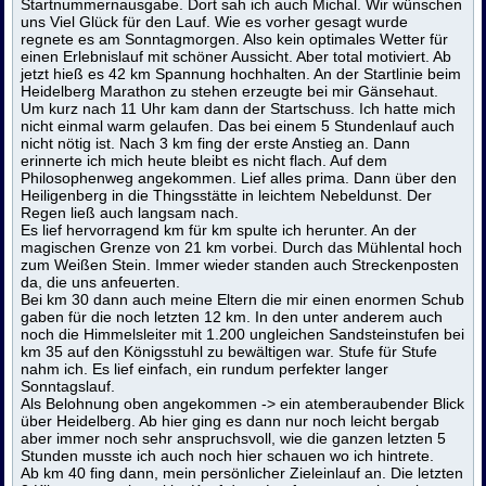
Startnummernausgabe. Dort sah ich auch Michal. Wir wünschen
uns Viel Glück für den Lauf. Wie es vorher gesagt wurde
regnete es am Sonntagmorgen. Also kein optimales Wetter für
einen Erlebnislauf mit schöner Aussicht. Aber total motiviert. Ab
jetzt hieß es 42 km Spannung hochhalten. An der Startlinie beim
Heidelberg Marathon zu stehen erzeugte bei mir Gänsehaut.
Um kurz nach 11 Uhr kam dann der Startschuss. Ich hatte mich
nicht einmal warm gelaufen. Das bei einem 5 Stundenlauf auch
nicht nötig ist. Nach 3 km fing der erste Anstieg an. Dann
erinnerte ich mich heute bleibt es nicht flach. Auf dem
Philosophenweg angekommen. Lief alles prima. Dann über den
Heiligenberg in die Thingsstätte in leichtem Nebeldunst. Der
Regen ließ auch langsam nach.
Es lief hervorragend km für km spulte ich herunter. An der
magischen Grenze von 21 km vorbei. Durch das Mühlental hoch
zum Weißen Stein. Immer wieder standen auch Streckenposten
da, die uns anfeuerten.
Bei km 30 dann auch meine Eltern die mir einen enormen Schub
gaben für die noch letzten 12 km. In den unter anderem auch
noch die Himmelsleiter mit 1.200 ungleichen Sandsteinstufen bei
km 35 auf den Königsstuhl zu bewältigen war. Stufe für Stufe
nahm ich. Es lief einfach, ein rundum perfekter langer
Sonntagslauf.
Als Belohnung oben angekommen -> ein atemberaubender Blick
über Heidelberg. Ab hier ging es dann nur noch leicht bergab
aber immer noch sehr anspruchsvoll, wie die ganzen letzten 5
Stunden musste ich auch noch hier schauen wo ich hintrete.
Ab km 40 fing dann, mein persönlicher Zieleinlauf an. Die letzten