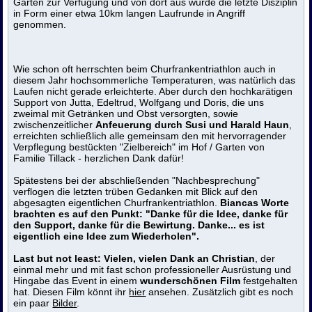
Garten zur Verfügung und von dort aus wurde die letzte Disziplin
in Form einer etwa 10km langen Laufrunde in Angriff
genommen.
Wie schon oft herrschten beim Churfrankentriathlon auch in
diesem Jahr hochsommerliche Temperaturen, was natürlich das
Laufen nicht gerade erleichterte. Aber durch den hochkarätigen
Support von Jutta, Edeltrud, Wolfgang und Doris, die uns
zweimal mit Getränken und Obst versorgten, sowie
zwischenzeitlicher
Anfeuerung durch Susi und Harald Haun
,
erreichten schließlich alle gemeinsam den mit hervorragender
Verpflegung bestückten "Zielbereich" im Hof / Garten von
Familie Tillack - herzlichen Dank dafür!
Spätestens bei der abschließenden "Nachbesprechung"
verflogen die letzten trüben Gedanken mit Blick auf den
abgesagten eigentlichen Churfrankentriathlon.
Biancas Worte
brachten es auf den Punkt: "Danke für die Idee, danke für
den Support, danke für die Bewirtung. Danke... es ist
eigentlich eine Idee zum Wiederholen".
Last but not least:
Vielen, vielen Dank an Christian
, der
einmal mehr und mit fast schon professioneller Ausrüstung und
Hingabe das Event in einem
wunderschönen Film
festgehalten
hat. Diesen Film könnt ihr
hier
ansehen. Zusätzlich gibt es noch
ein paar
Bilder
.