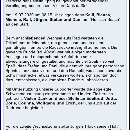
Terrasse der Familie Eppig bei gewohnt hervorragender
Verpflegung besprochen. Vielen Dank dafür!
Am 19.07.2020 um 08:15 Uhr gingen dann
Kalli, Bianca,
Michele, Ralf, Jürgen, Stefan und Dani
am "Honisch-Beach"
an den Start.
Beim anschließenden Wechsel aufs Rad warteten die
Teilnehmer aufeinander, um gemeinsam und in einem
gemäßigten Tempo die Radstrecke in Angriff zu nehmen. Die
gewählte Runde (rd. 40km) war mit einigen moderaten
Anstiegen und entsprechenden Abfahrten sehr
abwechslungsreich gestaltet und machte viel Spaß - so viel
Spaß, dass Stefan und Dani, die eigentlich ihre ganz persönliche
Sprintdistanz absolvieren und den Radsplit, wie schon zuvor die
Schwimmstrecke, etwas verkürzen wollten, sich spontan doch
dazu entschlossen, die komplette Runde zu absolvieren.
Mit Unterstützung unserer Supporter wurde die abgelegte
Schwimmausrüstung eingesammelt und in den Zielbereich
gebracht.
Vielen Dank an dieser Stelle an Edeltrud, Jutta,
Doris, Corinna, Wolfgang und Erich
, der uns auch auf der
Radrunde begleitete.
Für die zweite Wechselzone stellte Jürgen Tillack seinen Hof /