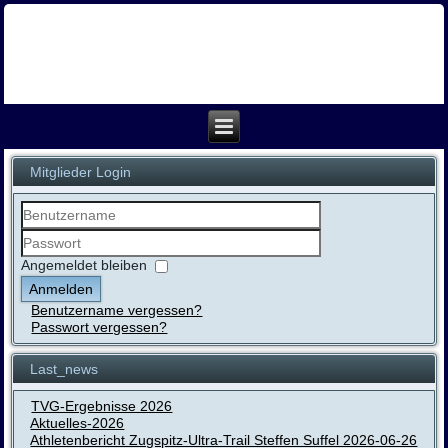
Mitglieder Login
Benutzername
Passwort
Angemeldet bleiben
Anmelden
Benutzername vergessen?
Passwort vergessen?
Last_news
TVG-Ergebnisse 2026
Aktuelles-2026
Athletenbericht Zugspitz-Ultra-Trail Steffen Suffel 2026-06-26