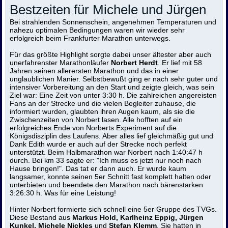
Bestzeiten für Michele und Jürgen
Bei strahlenden Sonnenschein, angenehmen Temperaturen und
nahezu optimalen Bedingungen waren wir wieder sehr
erfolgreich beim Frankfurter Marathon unterwegs.
Für das größte Highlight sorgte dabei unser ältester aber auch
unerfahrenster Marathonläufer
Norbert Herdt
. Er lief mit 58
Jahren seinen allerersten Marathon und das in einer
unglaublichen Manier. Selbstbewußt ging er nach sehr guter und
intensiver Vorbereitung an den Start und zeigte gleich, was sein
Ziel war: Eine Zeit von unter 3:30 h. Die zahlreichen angereisten
Fans an der Strecke und die vielen Begleiter zuhause, die
informiert wurden, glaubten ihren Augen kaum, als sie die
Zwischenzeiten von Norbert lasen. Alle hofften auf ein
erfolgreiches Ende von Norberts Experiment auf die
Königsdisziplin des Laufens. Aber alles lief gleichmäßig gut und
Dank Edith wurde er auch auf der Strecke noch perfekt
unterstützt. Beim Halbmarathon war Norbert nach 1:40:47 h
durch. Bei km 33 sagte er: "Ich muss es jetzt nur noch nach
Hause bringen!". Das tat er dann auch. Er wurde kaum
langsamer, konnte seinen 5er Schnitt fast komplett halten oder
unterbieten und beendete den Marathon nach bärenstarken
3:26:30 h. Was für eine Leistung!
Hinter Norbert formierte sich schnell eine 5er Gruppe des TVGs.
Diese Bestand aus
Markus Hold, Karlheinz Eppig, Jürgen
Kunkel, Michele Nickles
und
Stefan Klemm
. Sie hatten in