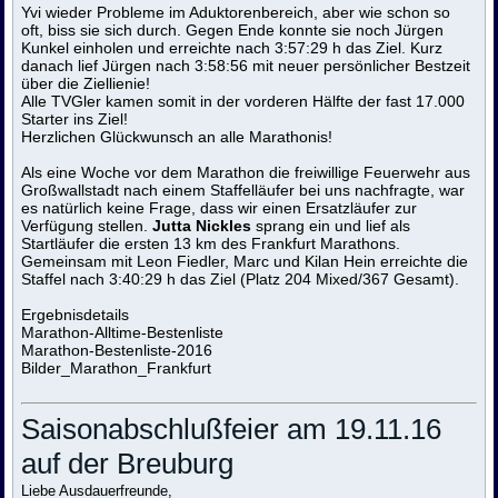
Yvi wieder Probleme im Aduktorenbereich, aber wie schon so
oft, biss sie sich durch. Gegen Ende konnte sie noch Jürgen
Kunkel einholen und erreichte nach 3:57:29 h das Ziel. Kurz
danach lief Jürgen nach 3:58:56 mit neuer persönlicher Bestzeit
über die Ziellienie!
Alle TVGler kamen somit in der vorderen Hälfte der fast 17.000
Starter ins Ziel!
Herzlichen Glückwunsch an alle Marathonis!
Als eine Woche vor dem Marathon die freiwillige Feuerwehr aus
Großwallstadt nach einem Staffelläufer bei uns nachfragte, war
es natürlich keine Frage, dass wir einen Ersatzläufer zur
Verfügung stellen.
Jutta Nickles
sprang ein und lief als
Startläufer die ersten 13 km des Frankfurt Marathons.
Gemeinsam mit Leon Fiedler, Marc und Kilan Hein erreichte die
Staffel nach 3:40:29 h das Ziel (Platz 204 Mixed/367 Gesamt).
Ergebnisdetails
Marathon-Alltime-Bestenliste
Marathon-Bestenliste-2016
Bilder_Marathon_Frankfurt
Saisonabschlußfeier am 19.11.16
auf der Breuburg
Liebe Ausdauerfreunde,