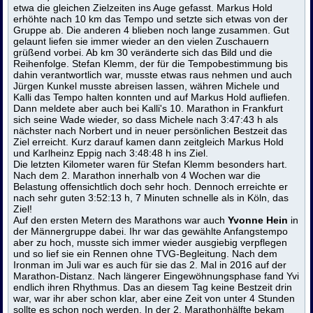
etwa die gleichen Zielzeiten ins Auge gefasst. Markus Hold
erhöhte nach 10 km das Tempo und setzte sich etwas von der
Gruppe ab. Die anderen 4 blieben noch lange zusammen. Gut
gelaunt liefen sie immer wieder an den vielen Zuschauern
grüßend vorbei. Ab km 30 veränderte sich das Bild und die
Reihenfolge. Stefan Klemm, der für die Tempobestimmung bis
dahin verantwortlich war, musste etwas raus nehmen und auch
Jürgen Kunkel musste abreisen lassen, währen Michele und
Kalli das Tempo halten konnten und auf Markus Hold aufliefen.
Dann meldete aber auch bei Kalli's 10. Marathon in Frankfurt
sich seine Wade wieder, so dass Michele nach 3:47:43 h als
nächster nach Norbert und in neuer persönlichen Bestzeit das
Ziel erreicht. Kurz darauf kamen dann zeitgleich Markus Hold
und Karlheinz Eppig nach 3:48:48 h ins Ziel.
Die letzten Kilometer waren für Stefan Klemm besonders hart.
Nach dem 2. Marathon innerhalb von 4 Wochen war die
Belastung offensichtlich doch sehr hoch. Dennoch erreichte er
nach sehr guten 3:52:13 h, 7 Minuten schnelle als in Köln, das
Ziel!
Auf den ersten Metern des Marathons war auch
Yvonne Hein
in
der Männergruppe dabei. Ihr war das gewählte Anfangstempo
aber zu hoch, musste sich immer wieder ausgiebig verpflegen
und so lief sie ein Rennen ohne TVG-Begleitung. Nach dem
Ironman im Juli war es auch für sie das 2. Mal in 2016 auf der
Marathon-Distanz. Nach längerer Eingewöhnungsphase fand Yvi
endlich ihren Rhythmus. Das an diesem Tag keine Bestzeit drin
war, war ihr aber schon klar, aber eine Zeit von unter 4 Stunden
sollte es schon noch werden. In der 2. Marathonhälfte bekam