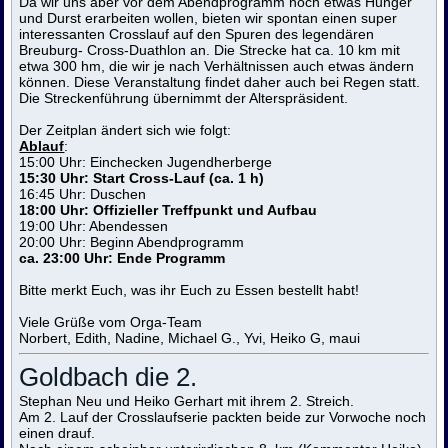
Da wir uns aber vor dem Abendprogramm noch etwas Hunger
und Durst erarbeiten wollen, bieten wir spontan einen super
interessanten Crosslauf auf den Spuren des legendären
Breuburg- Cross-Duathlon an. Die Strecke hat ca. 10 km mit
etwa 300 hm, die wir je nach Verhältnissen auch etwas ändern
können. Diese Veranstaltung findet daher auch bei Regen statt.
Die Streckenführung übernimmt der Alterspräsident.
Der Zeitplan ändert sich wie folgt:
Ablauf
:
15:00 Uhr: Einchecken Jugendherberge
15:30 Uhr: Start Cross-Lauf (ca. 1 h)
16:45 Uhr: Duschen
18:00 Uhr: Offizieller Treffpunkt und Aufbau
19:00 Uhr: Abendessen
20:00 Uhr: Beginn Abendprogramm
ca. 23:00 Uhr: Ende Programm
Bitte merkt Euch, was ihr Euch zu Essen bestellt habt!
Viele Grüße vom Orga-Team
Norbert, Edith, Nadine, Michael G., Yvi, Heiko G, maui
Goldbach die 2.
Stephan Neu und Heiko Gerhart mit ihrem 2. Streich.
Am 2. Lauf der Crosslaufserie packten beide zur Vorwoche noch
einen drauf.