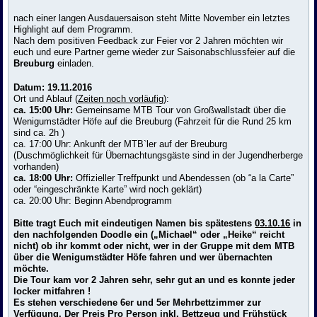
nach einer langen Ausdauersaison steht Mitte November ein letztes
Highlight auf dem Programm.
Nach dem positiven Feedback zur Feier vor 2 Jahren möchten wir
euch und eure Partner gerne wieder zur Saisonabschlussfeier auf die
Breuburg
einladen.
Datum: 19.11.2016
Ort und Ablauf (
Zeiten noch vorläufig
):
ca. 15:00 Uhr:
Gemeinsame MTB Tour von Großwallstadt über die
Wenigumstädter Höfe auf die Breuburg (Fahrzeit für die Rund 25 km
sind ca. 2h )
ca. 17:00 Uhr: Ankunft der MTB`ler auf der Breuburg
(Duschmöglichkeit für Übernachtungsgäste sind in der Jugendherberge
vorhanden)
ca. 18:00 Uhr:
Offizieller Treffpunkt und Abendessen (ob “a la Carte”
oder “eingeschränkte Karte” wird noch geklärt)
ca. 20:00 Uhr: Beginn Abendprogramm
Bitte tragt Euch mit eindeutigen Namen bis spätestens
03.10.16
in
den nachfolgenden Doodle ein („Michael“ oder „Heike“ reicht
nicht) ob ihr kommt oder nicht, wer in der Gruppe mit dem MTB
über die Wenigumstädter Höfe fahren und wer übernachten
möchte.
Die Tour kam vor 2 Jahren sehr, sehr gut an und es konnte jeder
locker mitfahren !
Es stehen verschiedene 6er und 5er Mehrbettzimmer zur
Verfügung. Der Preis Pro Person inkl. Bettzeug und Frühstück