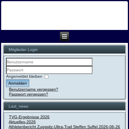
Mitglieder Login
Benutzername
Passwort
Angemeldet bleiben
Anmelden
Benutzername vergessen?
Passwort vergessen?
Last_news
TVG-Ergebnisse 2026
Aktuelles-2026
Athletenbericht Zugspitz-Ultra-Trail Steffen Suffel 2026-06-26