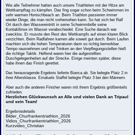
Wie alle Teilnehmer hatten auch unsere Triathleten mit der Hitze am
Wettkampftag zu kämpfen. Das fing sogar schon beim Schwimmen im
sehr warmen Honischbeach an. Beim Triathlon passieren immer
wieder Dinge, die man nicht vorhersehen kann. So hat sich bei Ralf
Ort durch den Wassereintritt in seine Schwimmbrille seine
Kontaktlinse im Wasser verabschiedet. Eine Suche danach war
zwecklos. Er musste den Rest des Wettkampfs auf einen klaren Blick
verzichten. Beim Radfahren kamen alle soweit gut durch. Beim Laufen
machten sich die hohen Temperaturen dann so richtig bemerkbar.
Tempo rausnehmen und viel Trinken an den Verpflegungsstellen hieß
die richtige Taktik. Helfend waren hier die aufgestellten
Duschgelegenheiten auf der Strecke. Einige meinten später, diese
habe ihnen das Finish gerettet.
Das herausragende Ergebnis lieferte Bianca ab. Sie belegte Platz 2 in
ihrer Altersklasse. Emaluels Staffel belegte Platz 3 bei den Männern.
Aber auch die anderen Finisher waren mit ihrem Ergebnis größtenteils
zufrieden.
Herzlichen Glückwunsch an Alle und vielen Dank an Tripaul
und sein Team!
Ergebnisdetails
Bilder_Churfrankentriathlon_2026
Vidios_Churfrankentriathlon_2026
Kurzvideo_Christian