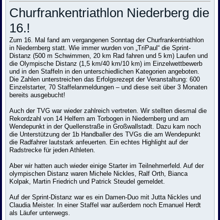
Churfrankentriathlon Niederberg die
16.!
Zum 16. Mal fand am vergangenen Sonntag der Churfrankentriathlon
in Niedernberg statt. Wie immer wurden von „TriPaul“ die Sprint-
Distanz (500 m Schwimmen, 20 km Rad fahren und 5 km) Laufen und
die Olympische Distanz (1,5 km/40 km/10 km) im Einzelwettbewerb
und in den Staffeln in den unterschiedlichen Kategorien angeboten.
Die Zahlen unterstreichen das Erfolgsrezept der Veranstaltung: 600
Einzelstarter, 70 Staffelanmeldungen – und diese seit über 3 Monaten
bereits ausgebucht!
Auch der TVG war wieder zahlreich vertreten. Wir stellten diesmal die
Rekordzahl von 14 Helfern am Torbogen in Niedernberg und am
Wendepunkt in der Quellenstraße in Großwallstadt. Dazu kam noch
die Unterstützung der 1b Handballer des TVGs die am Wendepunkt
die Radfahrer lautstark anfeuerten. Ein echtes Highlight auf der
Radstrecke für jeden Athleten.
Aber wir hatten auch wieder einige Starter im Teilnehmerfeld. Auf der
olympischen Distanz waren Michele Nickles, Ralf Orth, Bianca
Kolpak, Martin Friedrich und Patrick Steudel gemeldet.
Auf der Sprint-Distanz war es ein Damen-Duo mit Jutta Nickles und
Claudia Meister. In einer Staffel war außerdem noch Emanuel Herdt
als Läufer unterwegs.