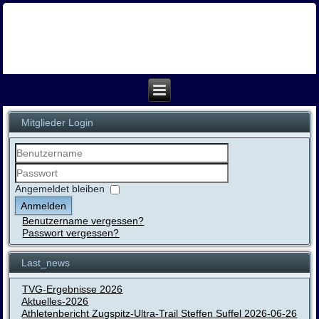
Mitglieder Login
Benutzername
Passwort
Angemeldet bleiben
Anmelden
Benutzername vergessen?
Passwort vergessen?
Last_news
TVG-Ergebnisse 2026
Aktuelles-2026
Athletenbericht Zugspitz-Ultra-Trail Steffen Suffel 2026-06-26