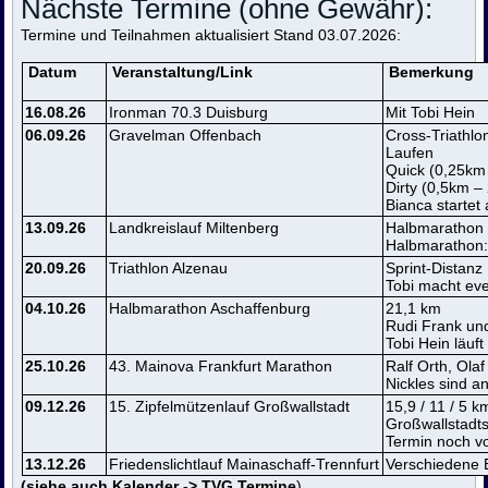
Nächste Termine (ohne Gewähr):
Termine und Teilnahmen aktualisiert Stand 03.07.2026:
Datum
Veranstaltung/Link
Bemerkung
16.08.26
Ironman 70.3 Duisburg
Mit Tobi Hein
06.09.26
Gravelman Offenbach
Cross-Triathl
Laufen
Quick (0,25km
Dirty (0,5km 
Bianca startet 
13.09.26
Landkreislauf Miltenberg
Halbmarathon /
Halbmarathon:
20.09.26
Triathlon Alzenau
Sprint-Distanz
Tobi macht eve
04.10.26
Halbmarathon Aschaffenburg
21,1 km
Rudi Frank un
Tobi Hein läuft
25.10.26
43.
Mainova Frankfurt Marathon
Ralf Orth, Ola
Nickles sind 
09.12.26
15. Zipfelmützenlauf Großwallstadt
15,9 / 11 / 5 k
Großwallstadt
Termin noch vo
13.12.26
Friedenslichtlauf Mainaschaff-Trennfurt
Verschiedene 
(siehe auch Kalender -> TVG Termine
)