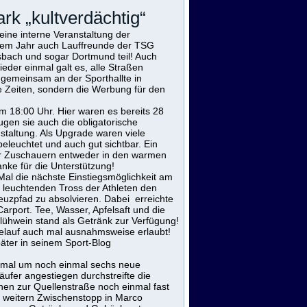
ark „kultverdächtig“
eine interne Veranstaltung der
sem Jahr auch Lauffreunde der TSG
sbach und sogar Dortmund teil! Auch
der einmal galt es, alle Straßen
 gemeinsam an der Sporthallte in
e Zeiten, sondern die Werbung für den
m 18:00 Uhr. Hier waren es bereits 28
ugen sie auch die obligatorische
staltung. Als Upgrade waren viele
beleuchtet und auch gut sichtbar. Ein
ter Zuschauern entweder in den warmen
nke für die Unterstützung!
al die nächste Einstiegsmöglichkeit am
 leuchtenden Tross der Athleten den
euzpfad zu absolvieren. Dabei erreichte
arport. Tee, Wasser, Apfelsaft und die
lühwein stand als Getränk zur Verfügung!
melauf auch mal ausnahmsweise erlaubt!
äter in seinem Sport-Blog
nkmal um noch einmal sechs neue
äufer angestiegen durchstreifte die
en zur Quellenstraße noch einmal fast
 weitern Zwischenstopp in Marco