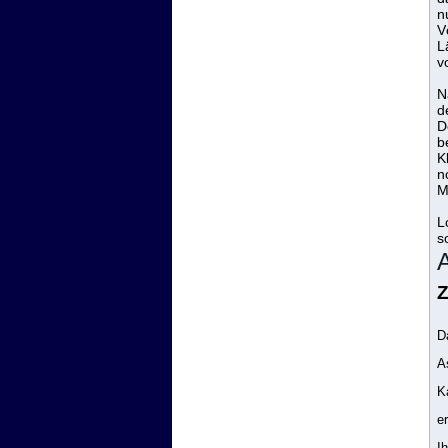
n
V
L
v
N
d
D
b
K
n
M
L
s
A
Z
D
A
K
e
I