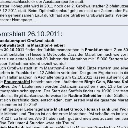
aisonabschlussfeier der Ausdauersportler statt.
etzter Höhepunkt wird in 2011 noch der 2. Großwallstädter Zipfelmützen
7.12.2011 statt. Beim Zipfelmützenlauf geht es nicht um Zeiten oder Pl
inen gemeinsamen Lauf durch fast alle Straßen Großwallstadts. Weitere
nserer Homepage .….
mtsblatt 26.10.2011:
usdauersport Großwallstadt
roßwallstadt im Marathon-Fieber!
Am
30.10.2011
findet der Jubiläumsmarathon in
Frankfurt
statt. Zum 30.
arathonläufer in Hessens Metropole. Dass der Marathon nach wie vor b
ass zum ersten Mal seit 30 Jahren der Marathon mit 15.000 Startern ko
euer Teilnehmerrekord erzielt wurde!
uch Großwallstadt ist im Marathon-Fieber. Mit 8 Einzelstartern und ein
arben in Frankfurt mit 12 Athleten vertreten. Die guten Ergebnisse in d
eim Halbmarathon in Aschaffenburg am 02.10.2011 lassen auf sehr gu
ie
Frauenstaffel
besteht aus den Läuferinnen
Birgit Geis, Bianca K
ölker
. Die 4 Läuferinnen werden Distanzen zwischen 7 und 13,5 km be
tmosphäre schnuppern. Der Start der Staffeln findet um 10:30 Uhr statt
abei ist Birgit dankenswerterweise für
Nadine Scheidler
in der Staffe
at sich kurzfristig dazu entschieden, zum ersten Mal die gesamte Marat
nkommen ist ihr Ziel!
hr ehrgeiziger Lebensgefährte
Michael Greco, Florian Frank
und
Yvon
ür Michael und Florian ist es der erste Marathon. Yvi schaffte es im le
n 4:22 h zu finishen. Alle 3 haben sehr gut und meistens zusammen train
Eine Zeit unter 4 Stunden wäre ein Traum“.
rich Hartlaub
hat eine außergewöhnliche Marathon Geschichte. Vor 25 