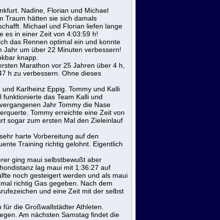
kfurt. Nadine, Florian und Michael
m Traum hätten sie sich damals
chafft. Michael und Florian liefen lange
 es in einer Zeit von 4:03:59 h!
 sich das Rennen optimal ein und konnte
n Jahr um über 22 Minuten verbessern!
enkbar knapp.
 ersten Marathon vor 25 Jahren über 4 h,
47 h zu verbessern. Ohne dieses
 und Karlheinz Eppig. Tommy und Kalli
 funktionierte das Team Kalli und
im vergangenen Jahr Tommy die Nase
überquerte. Tommy erreichte eine Zeit von
furt sogar zum ersten Mal den Zieleinlauf
sehr harte Vorbereitung auf den
te Training richtig gelohnt. Eigentlich
erer ging maui selbstbewußt aber
thondistanz lag maui mit 1:36:27 auf
lfte noch gesteigert werden und als maui
inmal richtig Gas gegeben. Nach dem
srufezeichen und eine Zeit mit der selbst
 für die Großwallstädter Athleten.
gegen. Am nächsten Samstag findet die