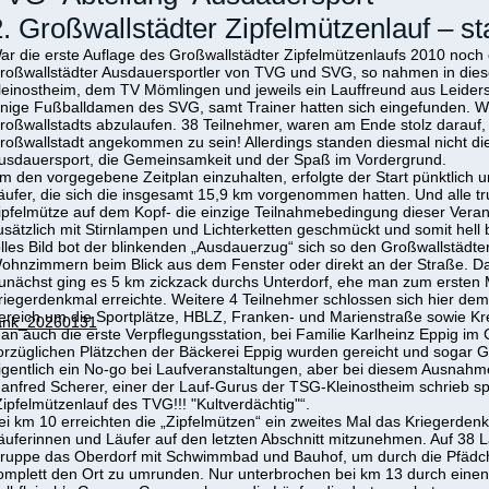
2. Großwallstädter Zipfelmützenlauf – st
ar die erste Auflage des Großwallstädter Zipfelmützenlaufs 2010 noch 
roßwallstädter Ausdauersportler von TVG und SVG, so nahmen in die
leinostheim, dem TV Mömlingen und jeweils ein Lauffreund aus Leider
inige Fußballdamen des SVG, samt Trainer hatten sich eingefunden. Wie
roßwallstadts abzulaufen. 38 Teilnehmer, waren am Ende stolz darauf,
roßwallstadt angekommen zu sein! Allerdings standen diesmal nicht di
usdauersport, die Gemeinsamkeit und der Spaß im Vordergrund.
m den vorgegebene Zeitplan einzuhalten, erfolgte der Start pünktlich u
äufer, die sich die insgesamt 15,9 km vorgenommen hatten. Und alle tr
ipfelmütze auf dem Kopf- die einzige Teilnahmebedingung dieser Veran
usätzlich mit Stirnlampen und Lichterketten geschmückt und somit hell 
olles Bild bot der blinkenden „Ausdauerzug“ sich so den Großwallstäd
ohnzimmern beim Blick aus dem Fenster oder direkt an der Straße. Da
unächst ging es 5 km zickzack durchs Unterdorf, ehe man zum ersten M
riegerdenkmal erreichte. Weitere 4 Teilnehmer schlossen sich hier dem
ereich um die Sportplätze, HBLZ, Franken- und Marienstraße sowie Kr
ank_20260131
an auch die erste Verpflegungsstation, bei Familie Karlheinz Eppig im C
orzüglichen Plätzchen der Bäckerei Eppig wurden gereicht und sogar G
igentlich ein No-go bei Laufveranstaltungen, aber bei diesem Ausnah
anfred Scherer, einer der Lauf-Gurus der TSG-Kleinostheim schrieb sp
Zipfelmützenlauf des TVG!!! "Kultverdächtig"“.
ei km 10 erreichten die „Zipfelmützen“ ein zweites Mal das Kriegerde
äuferinnen und Läufer auf den letzten Abschnitt mitzunehmen. Auf 38 L
ruppe das Oberdorf mit Schwimmbad und Bauhof, um durch die Pfädch
omplett den Ort zu umrunden. Nur unterbrochen bei km 13 durch einen