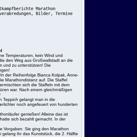
tkampfberichte Marathon
verabredungen, Bilder, Termine
el
me Temperaturen, kein Wind und
 die den Weg aus Großwallstadt an die
 und zu unterstützen! Die
ngen!
 In der Reihenfolge Bianca Kolpak, Anne-
ie Marathondistanz auf. Die Staffel
rmischten sich die Staffeln mit dem
spüren war. Nach einem gleichmäßigen
!
en Teppich gelangt man in die
ferlichter noch angefeuert von hunderten
honläufer genießen! Alleine das ist
hatte sich bezahlt gemacht. In der
hre Vorgaben. Sie ging den Marathon
i gelang ihr das Kunststück, die 2. Hälfte