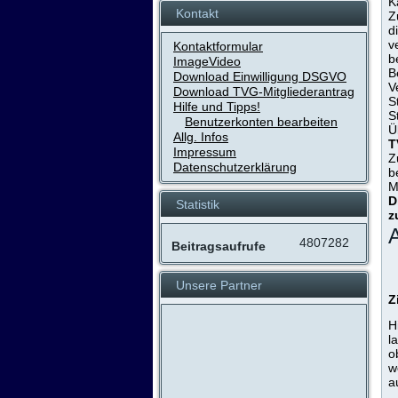
K
Kontakt
Z
d
v
Kontaktformular
b
ImageVideo
B
Download Einwilligung DSGVO
V
Download TVG-Mitgliederantrag
S
Hilfe und Tipps!
S
Benutzerkonten bearbeiten
Ü
Allg. Infos
T
Impressum
Z
Datenschutzerklärung
b
M
D
Statistik
z
A
4807282
Beitragsaufrufe
Unsere Partner
Z
H
l
o
w
a