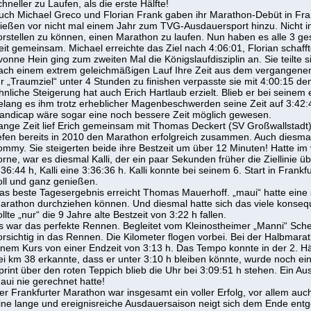
chneller zu Laufen, als die erste Hälfte!
uch Michael Greco und Florian Frank gaben ihr Marathon-Debüt in Fran
tießen vor nicht mal einem Jahr zum TVG-Ausdauersport hinzu. Nicht i
orstellen zu können, einen Marathon zu laufen. Nun haben es alle 3 ges
eit gemeinsam. Michael erreichte das Ziel nach 4:06:01, Florian schaffte
vonne Hein ging zum zweiten Mal die Königslaufdisziplin an. Sie teilte
ach einem extrem geleichmäßigen Lauf Ihre Zeit aus dem vergangene
hr „Traumziel“ unter 4 Stunden zu finishen verpasste sie mit 4:00:15 d
hnliche Steigerung hat auch Erich Hartlaub erzielt. Blieb er bei seinem
elang es ihm trotz erheblicher Magenbeschwerden seine Zeit auf 3:42:
andicap wäre sogar eine noch bessere Zeit möglich gewesen.
ange Zeit lief Erich gemeinsam mit Thomas Deckert (SV Großwallstadt)
iefen bereits in 2010 den Marathon erfolgreich zusammen. Auch diesmal
ommy. Sie steigerten beide ihre Bestzeit um über 12 Minuten! Hatte 
orne, war es diesmal Kalli, der ein paar Sekunden früher die Ziellinie 
:36:44 h, Kalli eine 3:36:36 h. Kalli konnte bei seinem 6. Start in Frank
oll und ganz genießen.
as beste Tagesergebnis erreicht Thomas Mauerhoff. „maui“ hatte eine 
arathon durchziehen können. Und diesmal hatte sich das viele konsequen
ollte „nur“ die 9 Jahre alte Bestzeit von 3:22 h fallen.
s war das perfekte Rennen. Begleitet vom Kleinostheimer „Manni“ Sch
orsichtig in das Rennen. Die Kilometer flogen vorbei. Bei der Halbmara
inem Kurs von einer Endzeit von 3:13 h. Das Tempo konnte in der 2. Hä
ei km 38 erkannte, dass er unter 3:10 h bleiben könnte, wurde noch e
print über den roten Teppich blieb die Uhr bei 3:09:51 h stehen. Ein Au
aui nie gerechnet hatte!
er Frankfurter Marathon war insgesamt ein voller Erfolg, vor allem auch
ine lange und ereignisreiche Ausdauersaison neigt sich dem Ende ent