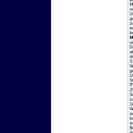
M
u
U
g
z
e
b
M
u
D
a
d
3
W
g
U
S
T
Z
S
z
1
W
a
k
s
B
d