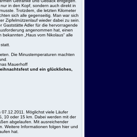
 warmen Getränke und Gebäck entgegen.
nur in den Kopf, sondern auch direkt in
usste. Trotzdem, die letzten Kilometer
ten sich alle gegenseitig. Man war sich
er Zipfelmützenlauf wieder dabei zu sein.
r Gaststätte Adler für die hervorragende
erausforderung angenommen hat, einen
im bekannten „Haus vom Nikolaus“ alle
statt.
treten. Die Minustemperaturen machten
und.
omas Mauerhoff
eihnachtsfest und ein glückliches,
07.12.2011. Möglichst viele Läufer
5, 10 oder 15 km. Dabei werden mit der
raßen abgelaufen. Mit ausreichender
n. Weitere Informationen folgen hier und
aufen hat.