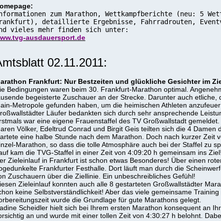
omepage:
nformationen zum Marathon, Wettkampfberichte (neu: 5 Wet
rankfurt), detaillierte Ergebnisse, Fahrradrouten, Event
nd vieles mehr finden sich unter:
ww.tvg-ausdauersport.de
mtsblatt 02.11.2011:
arathon Frankfurt: Nur Bestzeiten und glückliche Gesichter im Zi
ie Bedingungen waren beim 30. Frankfurt-Marathon optimal. Angeneh
ausende begeisterte Zuschauer an der Strecke. Darunter auch etliche,
ain-Metropole gefunden haben, um die heimischen Athleten anzufeuern
roßwallstädter Läufer bedankten sich durch sehr ansprechende Leistu
rstmals war eine eigene Frauenstaffel des TV Großwallstadt gemeldet.
aren Völker, Edeltrud Conrad und Birgit Geis teilten sich die 4 Damen d
tartete eine halbe Stunde nach dem Marathon. Doch nach kurzer Zeit ve
inzel-Marathon, so dass die tolle Atmosphäre auch bei der Staffel zu 
auf kam die TVG-Staffel in einer Zeit von 4:09:20 h gemeinsam ins Ziel
er Zieleinlauf in Frankfurt ist schon etwas Besonderes! Über einen rot
bgedunkelte Frankfurter Festhalle. Dort läuft man durch die Scheinwer
on Zuschauern über die Ziellinie. Ein unbeschreibliches Gefühl!
iesen Zieleinlauf konnten auch alle 8 gestarteten Großwallstädter Marat
chon keine Selbstverständlichkeit! Aber das viele gemeinsame Training 
orbereitungszeit wurde die Grundlage für gute Marathons gelegt.
adine Scheidler hielt sich bei Ihrem ersten Marathon konsequent an I
orsichtig an und wurde mit einer tollen Zeit von 4:30:27 h belohnt. Dabe