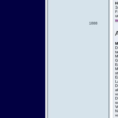
H
I
F
u
w
1888
A
M
D
t
M
G
E
M
s
E
L
D
a
v
D
s
V
N
v