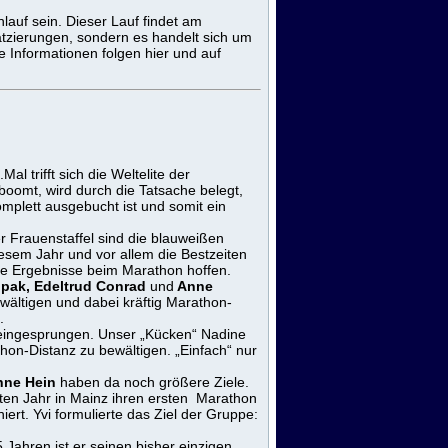
lauf sein. Dieser Lauf findet am
atzierungen, sondern es handelt sich um
 Informationen folgen hier und auf
Mal trifft sich die Weltelite der
oomt, wird durch die Tatsache belegt,
mplett ausgebucht ist und somit ein
er Frauenstaffel sind die blauweißen
iesem Jahr und vor allem die Bestzeiten
te Ergebnisse beim Marathon hoffen.
olpak, Edeltrud Conrad
und
Anne
wältigen und dabei kräftig Marathon-
.
l eingesprungen. Unser „Kücken“ Nadine
hon-Distanz zu bewältigen. „Einfach“ nur
ne Hein
haben da noch größere Ziele.
tzten Jahr in Mainz ihren ersten Marathon
iert. Yvi formulierte das Ziel der Gruppe:
Jahren ist er seinen bisher einzigen