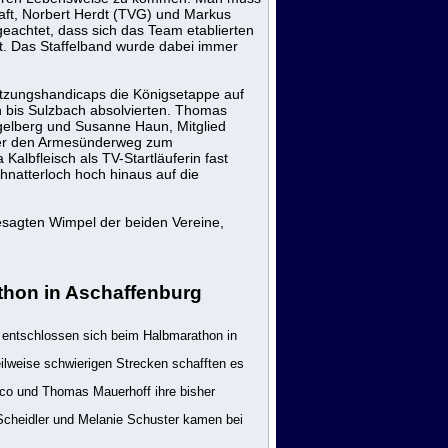
ft, Norbert Herdt (TVG) und Markus
eachtet, dass sich das Team etablierten
. Das Staffelband wurde dabei immer
letzungshandicaps die Königsetappe auf
n bis Sulzbach absolvierten. Thomas
gelberg und Susanne Haun, Mitglied
über den Armesünderweg zum
albfleisch als TV-Startläuferin fast
natterloch hoch hinaus auf die
besagten Wimpel der beiden Vereine,
thon in Aschaffenburg
 entschlossen sich beim Halbmarathon in
ilweise schwierigen Strecken schafften es
co und Thomas Mauerhoff ihre bisher
e Scheidler und Melanie Schuster kamen bei