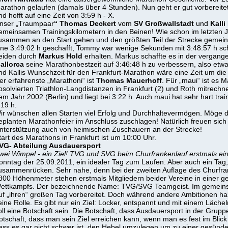
arathon gelaufen (damals über 4 Stunden). Nun geht er gut vorbereitet
nd hofft auf eine Zeit von 3:59 h - X.
nser „Traumpaar
“ Thomas Deckert
vom
SV Großwallstadt
und
Kalli
emeinsamen Trainingskilometern in den Beinen! Wie schon im letzten 
usammen an den Start gehen und den größten Teil der Strecke gemeinsam
ine 3:49:02 h geschafft, Tommy war wenige Sekunden mit 3:48:57 h schn
eiden durch
Markus Hold
erhalten. Markus schaffte es in der verga
allorca
seine Marathonbestzeit auf 3:46:48 h zu verbessern, also etwa
nd Kallis Wunschzeit für den Frankfurt-Marathon wäre eine Zeit um die 
er erfahrenste „Marathoni“ ist
Thomas Mauerhoff
. Für „maui“ ist es
bsolvierten Triathlon-Langdistanzen in Frankfurt (2) und Roth mitrechne
em Jahr 2002 (Berlin) und liegt bei 3:22 h. Auch maui hat sehr hart train
:19 h.
ir wünschen allen Starten viel Erfolg und Durchhaltevermögen. Möge 
eplanten Marathonfeier im Anschluss zuschlagen! Natürlich freuen sich 
nterstützung auch von heimischen Zuschauern an der Strecke!
tart des Marathons in Frankfurt ist um 10:00 Uhr.
VG- Abteilung Ausdauersport
wei Wimpel - ein Ziel! TVG und SVG beim Churfrankenlauf erstmals e
onntag der 25.09.2011, ein idealer Tag zum Laufen. Aber auch ein Ta
usammenrücken. Sehr nahe, denn bei der zweiten Auflage des Churfran
800 Höhenmeter stehen erstmals Mitgliedern beider Vereine in einer
ettkampfs. Der bezeichnende Name: TVG/SVG Teamgeist. Im gemeinsa
uf „ihren“ großen Tag vorbereitet. Doch während andere Ambitionen hab
eine Rolle. Es gibt nur ein Ziel: Locker, entspannt und mit einem Läc
oll eine Botschaft sein. Die Botschaft, dass Ausdauersport in der Gru
otschaft, dass man sein Ziel erreichen kann, wenn man es fest im Blick
ass es gar nicht schwer ist, den Hebel umzulegen um zu einer gesü