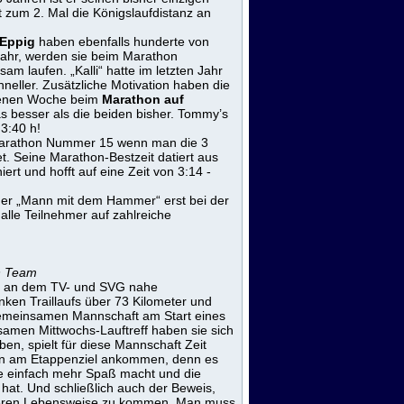
 zum 2. Mal die Königslaufdistanz an
 Eppig
haben ebenfalls hunderte von
Jahr, werden sie beim Marathon
 laufen. „Kalli“ hatte im letzten Jahr
eller. Zusätzliche Motivation haben die
ngenen Woche beim
Marathon auf
s besser als die beiden bisher. Tommy’s
3:40 h!
 Marathon Nummer 15 wenn man die 3
t. Seine Marathon-Bestzeit datiert aus
iert und hofft auf eine Zeit von 3:14 -
der „Mann mit dem Hammer“ erst bei der
alle Teilnehmer auf zahlreiche
in Team
g, an dem TV- und SVG nahe
ken Traillaufs über 73 Kilometer und
 gemeinsamen Mannschaft am Start eines
men Mittwochs-Lauftreff haben sie sich
en, spielt für diese Mannschaft Zeit
heln am Etappenziel ankommen, denn es
ppe einfach mehr Spaß macht und die
 hat. Und schließlich auch der Beweis,
nderen Lebensweise zu kommen. Man muss