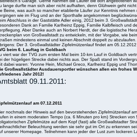
albfleisch’s Garage. Gerne nahmen die Läufer die dort angebotenen
u lange durfte man sich aber nicht aufhalten, denn Glühwein geht nicht 
ie Beine, was auch so mancher etablierte Läufer zur Kenntnis nehmen m
ergingen wie im Flug und an der Sporthalle angekommen beglückwünsch
eim Abschluss in der Gaststätte Adler einig, 2012 beim 3. Großwallstädt
esonderen Dank an Familie Karlheinz Eppig, Familie Kalbfleisch und de
erpflegung. Aber Danke auch an Norbert Herdt, der die logistische H
treckenplan von Großwallstadt zu entwickeln, mit der Vorgabe, wie be
traßen mindestens einmal und keinen Abschnitt doppelt zu abzulaufen.
brigens: Der 3. Großwallstädter Zipfelmützenlauf findet am 05.12.2012 
VG beim 6. Lauftag in Goldbach
u viert war der TVG zum ersten Mal beim 10-km Lauf in Goldbach ver
ei der hügeligen Strecke dabei nichts aus. Der Spaß stand im Vordergr
it dabei waren: Yvonne Hein, Michael Greco, Karlheinz Eppig und Th
ie Großwallstädter Ausdauersportler wünschen allen ein frohes W
ufriedenes Jahr 2012!
mtsblatt 09.11.2011:
ipfelmützenlauf am 07.12.2011
ier nochmals der Hinweis auf den bevorstehenden Zipfelmützenlauf am 
aufen in einem moderaten Tempo (ca. 6 Minuten pro km) Strecken von 
bligatorischen Zipfelmütze auf dem Kopf (fast) alle Großwallstadter St
eihnachtlicher Beleuchtung werden sie sehr gut im Ort zu erkennen sei
uf unserer Homepage. Teilnehmen kann jeder der Lust zum lockeren L