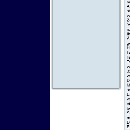
s
A
s
v
Z
Y
n
I
Ä
g
H
L
l
T
v
3
v
D
M
s
E
v
e
b
S
m
D
E