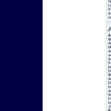
S
L
0
e
u
A
A
G
M
d
n
A
F
b
D
V
A
D
h
a
I
F
i
„
E