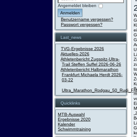
Passwort
Angemeldet bleiben
Anmelden
W
Benutzername vergessen?
G
Passwort vergessen?
K
e
G
Last_news
G
A
TVG-Ergebnisse 2026
U
Aktuelles-2026
L
Athletenbericht Zugspitz-Ultra-
Z
Trail Steffen Suffel 2026-06-26
z
t
Athletenbericht Halbmarathon
W
Frankfurt Michaela Herdt 2026-
Z
03-22
K
B
Ultra_Marathon_Rodgau_50_Rudi_Fr
m
v
Quicklinks
E
M
„
MTB-Auswahl
B
Ergebnisse 2020
L
Kalender
G
Schwimmtraining
k