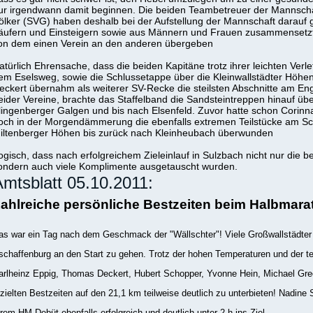
ur irgendwann damit beginnen. Die beiden Teambetreuer der Mannscha
ölker (SVG) haben deshalb bei der Aufstellung der Mannschaft darauf g
äufern und Einsteigern sowie aus Männern und Frauen zusammensetzt
on dem einen Verein an den anderen übergeben
atürlich Ehrensache, dass die beiden Kapitäne trotz ihrer leichten Ver
em Eselsweg, sowie die Schlussetappe über die Kleinwallstädter Höhe
eckert übernahm als weiterer SV-Recke die steilsten Abschnitte am En
eider Vereine, brachte das Staffelband die Sandsteintreppen hinauf 
lingenberger Galgen und bis nach Elsenfeld. Zuvor hatte schon Corinna K
och in der Morgendämmerung die ebenfalls extremen Teilstücke am Sch
iltenberger Höhen bis zurück nach Kleinheubach überwunden
ogisch, dass nach erfolgreichem Zieleinlauf in Sulzbach nicht nur die 
ondern auch viele Komplimente ausgetauscht wurden.
mtsblatt 05.10.2011:
ahlreiche persönliche Bestzeiten beim Halbmara
as war ein Tag nach dem Geschmack der "Wällschter"! Viele Großwallstädter
schaffenburg an den Start zu gehen. Trotz der hohen Temperaturen und der te
arlheinz Eppig, Thomas Deckert, Hubert Schopper, Yvonne Hein, Michael Gre
rzielten Bestzeiten auf den 21,1 km teilweise deutlich zu unterbieten! Nadin
hrem HM-Debüt ebenfalls erfolgreich und deutlich unter 2 h ins Ziel.