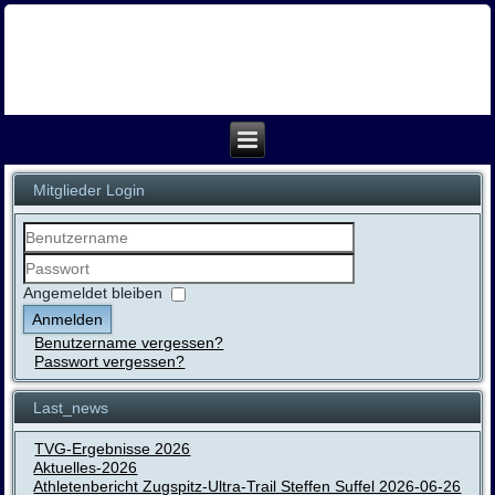
Mitglieder Login
Benutzername
Passwort
Angemeldet bleiben
Anmelden
Benutzername vergessen?
Passwort vergessen?
Last_news
TVG-Ergebnisse 2026
Aktuelles-2026
Athletenbericht Zugspitz-Ultra-Trail Steffen Suffel 2026-06-26