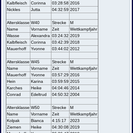
Kalbfleisch
Corinna
03:28:58
2016
Nickles
Jutta
04:32:59
2017
Altersklasse
W40
Strecke
M
Name
Vorname
Zeit
Wettkampfjahr
Wasse
Alexandra
03:24:32
2019
Kalbfleisch
Corinna
03:42:39
2018
Mauerhoff
Yvonne
03:44:02
2012
Altersklasse
W45
Strecke
M
Name
Vorname
Zeit
Wettkampfjahr
Mauerhoff
Yvonne
03:57:29
2016
Hein
Karina
03:59:59
2015
Karches
Heike
04:04:46
2014
Conrad
Edeltrud
04:50:32
2004
Altersklasse
W50
Strecke
M
Name
Vorname
Zeit
Wettkampfjahr
Kolpak
Bianca
4:15:17
2023
Ziemen
Heike
04:30:08
2019