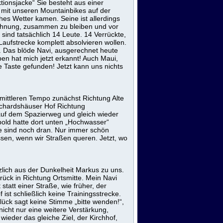
tionsjacke“ Sie besteht aus einer
r mit unseren Mountainbikes auf der
hes Wetter kamen. Seine ist allerdings
mahnung, zusammen zu bleiben und vor
 sind tatsächlich 14 Leute. 14 Verrückte,
ufstrecke komplett absolvieren wollen.
 Das blöde Navi, ausgerechnet heute
en hat mich jetzt erkannt! Auch Maui,
e Taste gefunden! Jetzt kann uns nichts
 mittleren Tempo zunächst Richtung Alte
ichardshäuser Hof Richtung
auf dem Spazierweg und gleich wieder
bold hatte dort unten „Hochwasser“
e sind noch dran. Nur immer schön
ssen, wenn wir Straßen queren. Jetzt, wo
ich aus der Dunkelheit Markus zu uns.
rück in Richtung Ortsmitte. Mein Navi
t statt einer Straße, wie früher, der
 ist schließlich keine Trainingsstrecke.
ück sagt keine Stimme „bitte wenden!“,
nicht nur eine weitere Verstärkung,
eder das gleiche Ziel, der Kirchhof,