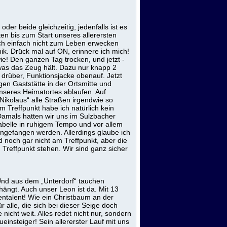
der beide gleichzeitig, jedenfalls ist es
ten bis zum Start unseres allerersten
ich einfach nicht zum Leben erwecken
ik. Drück mal auf ON, erinnere ich mich!
wie! Den ganzen Tag trocken, und jetzt -
was das Zeug hält. Dazu nur knapp 2
drüber, Funktionsjacke obenauf. Jetzt
igen Gaststätte in der Ortsmitte und
nseres Heimatortes ablaufen. Auf
Nikolaus“ alle Straßen irgendwie so
 Treffpunkt habe ich natürlich kein
Damals hatten wir uns im Sulzbacher
tabelle in ruhigem Tempo und vor allem
ngefangen werden. Allerdings glaube ich
nd noch gar nicht am Treffpunkt, aber die
Treffpunkt stehen. Wir sind ganz sicher
 Und aus dem „Unterdorf“ tauchen
hängt. Auch unser Leon ist da. Mit 13
ntalent! Wie ein Christbaum an der
 alle, die sich bei dieser Seige doch
nicht weit. Alles redet nicht nur, sondern
einsteiger! Sein allererster Lauf mit uns