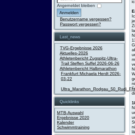
i
Passwort
Angemeldet bleiben
E
Anmelden
I
Benutzername vergessen?
j
Passwort vergessen?
Z
l
N
Last_news
1
G
TVG-Ergebnisse 2026
a
Aktuelles-2026
u
Athletenbericht Zugspitz-Ultra-
m
Trail Steffen Suffel 2026-06-26
v
Athletenbericht Halbmarathon
N
Frankfurt Michaela Herdt 2026-
W
03-22
g
n
F
Ultra_Marathon_Rodgau_50_Rudi_Fr
d
Quicklinks
1
N
u
MTB-Auswahl
u
Ergebnisse 2020
S
Kalender
n
Schwimmtraining
l