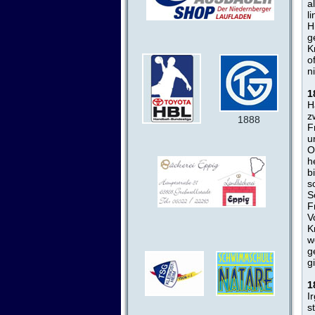
a
l
H
g
K
o
n
1
H
z
1888
F
u
O
h
b
s
S
F
V
K
w
g
g
1
I
s