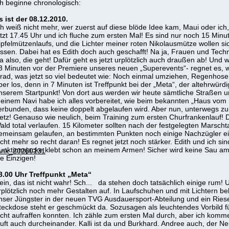
ch beginne chronologisch:
s ist der 08.12.2010.
ch weiß nicht mehr, wer zuerst auf diese blöde Idee kam, Maui oder ich, o
etzt 17.45 Uhr und ich fluche zum ersten Mal! Es sind nur noch 15 Minu
ipfelmützenlaufs, und die Lichter meiner roten Nikolausmütze wollen s
assen. Dabei hat es Edith doch auch geschafft! Na ja, Frauen und Techn
a also, die geht! Dafür geht es jetzt urplötzlich auch draußen ab! Und 
3 Minuten vor der Premiere unseres neuen „Superevents“- regnet es, 
rad, was jetzt so viel bedeutet wie: Noch einmal umziehen, Regenhose 
ber los, denn in 7 Minuten ist Treffpunkt bei der „Meta“, der altehrwürd
nserem Startpunkt! Von dort aus werden wir heute sämtliche Straßen u
einem Navi habe ich alles vorbereitet, wie beim bekannten „Haus vom 
erbunden, dass keine doppelt abgelaufen wird. Aber nun, unterwegs zum
etz! Genauso wie neulich, beim Training zum ersten Churfrankenlauf! 
ald total verlaufen. 15 Kilometer sollten nach der festgelegten Marsch
emeinsam gelaufen, an bestimmten Punkten noch einige Nachzügler ei
icht mehr so recht daran! Es regnet jetzt noch stärker. Edith und ich si
unktionsjacke klebt schon an meinem Armen! Sicher wird keine Sau am 
ank_20260131
ie Einzigen!
8.00 Uhr Treffpunkt „Meta“
ein, das ist nicht wahr! Sch... da stehen doch tatsächlich einige rum!
rplötzlich noch mehr Gestalten auf. In Laufschuhen und mit Lichtern be
nser Jüngster in der neuen TVG Ausdauersport-Abteilung und ein Riese
teckdose steht er geschmückt da. Sozusagen als leuchtendes Vorbild für
icht aufraffen konnten. Ich zähle zum ersten Mal durch, aber ich komme 
äuft auch durcheinander. Kalli ist da und Burkhard. Andree auch, der Neu