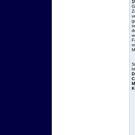
1
G
Z
v
g
s
d
w
F
m
M
S
h
D
C
M
K