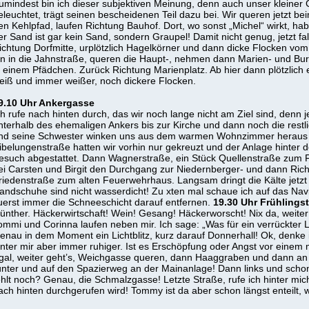
umindest bin ich dieser subjektiven Meinung, denn auch unser kleiner
eleuchtet, trägt seinen bescheidenen Teil dazu bei. Wir queren jetzt b
en Kehlpfad, laufen Richtung Bauhof. Dort, wo sonst „Michel“ wirkt, hab
er Sand ist gar kein Sand, sondern Graupel! Damit nicht genug, jetzt fa
ichtung Dorfmitte, urplötzlich Hagelkörner und dann dicke Flocken vom
in in die Jahnstraße, queren die Haupt-, nehmen dann Marien- und Bu
n einem Pfädchen. Zurück Richtung Marienplatz. Ab hier dann plötzlich
eiß und immer weißer, noch dickere Flocken.
9.10 Uhr Ankergasse
ch rufe nach hinten durch, das wir noch lange nicht am Ziel sind, denn
nterhalb des ehemaligen Ankers bis zur Kirche und dann noch die restl
nd seine Schwester winken uns aus dem warmen Wohnzimmer heraus 
ibelungenstraße hatten wir vorhin nur gekreuzt und der Anlage hinter
esuch abgestattet. Dann Wagnerstraße, ein Stück Quellenstraße zum 
ei Carsten und Birgit den Durchgang zur Niedernberger- und dann Richt
riedenstraße zum alten Feuerwehrhaus. Langsam dringt die Kälte jetzt
andschuhe sind nicht wasserdicht! Zu xten mal schaue ich auf das Navi
uerst immer die Schneeschicht darauf entfernen.
19.30 Uhr Frühlings
ünther. Häckerwirtschaft! Wein! Gesang! Häckerworscht! Nix da, weiter
ommi und Corinna laufen neben mir. Ich sage: „Was für ein verrückter La
enau in dem Moment ein Lichtblitz, kurz darauf Donnerhall! Ok, denke ic
inter mir aber immer ruhiger. Ist es Erschöpfung oder Angst vor einem
gal, weiter geht’s, Weichgasse queren, dann Haaggraben und dann a
unter und auf den Spazierweg an der Mainanlage! Dann links und scho
ehlt noch? Genau, die Schmalzgasse! Letzte Straße, rufe ich hinter mi
ach hinten durchgerufen wird! Tommy ist da aber schon längst enteilt, 