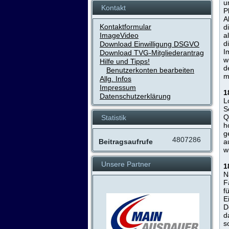
u
Kontakt
P
A
Kontaktformular
d
ImageVideo
a
d
Download Einwilligung DSGVO
I
Download TVG-Mitgliederantrag
w
Hilfe und Tipps!
d
Benutzerkonten bearbeiten
m
Allg. Infos
Impressum
1
Datenschutzerklärung
L
S
Q
Statistik
h
g
4807286
a
Beitragsaufrufe
w
Unsere Partner
1
N
F
f
E
D
d
s