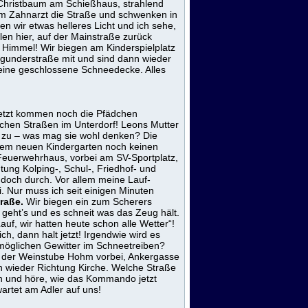
 Christbaum am Schießhaus, strahlend
eim Zahnarzt die Straße und schwenken in
en wir etwas helleres Licht und ich sehe,
llen hier, auf der Mainstraße zurück
 Himmel! Wir biegen am Kinderspielplatz
rgunderstraße mit und sind dann wieder
 eine geschlossene Schneedecke. Alles
 jetzt kommen noch die Pfädchen
ichen Straßen im Unterdorf! Leons Mutter
zu – was mag sie wohl denken? Die
 dem neuen Kindergarten noch keinen
Feuerwehrhaus, vorbei am SV-Sportplatz,
ung Kolping-, Schul-, Friedhof- und
 doch durch. Vor allem meine Lauf-
. Nur muss ich seit einigen Minuten
traße.
Wir biegen ein zum Scherers
 geht’s und es schneit was das Zeug hält.
uf, wir hatten heute schon alle Wetter“!
h, dann halt jetzt! Irgendwie wird es
 möglichen Gewitter im Schneetreiben?
n der Weinstube Hohm vorbei, Ankergasse
n wieder Richtung Kirche. Welche Straße
ch und höre, wie das Kommando jetzt
wartet am Adler auf uns!