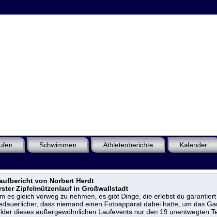
ufen
Schwimmen
Athletenberichte
Kalender
aufbericht von Norbert Herdt
rster Zipfelmützenlauf in Großwallstadt
m es gleich vorweg zu nehmen, es gibt Dinge, die erlebst du garantie
edauerlicher, dass niemand einen Fotoapparat dabei hatte, um das G
ilder dieses außergewöhnlichen Laufevents nur den 19 unentwegten Te