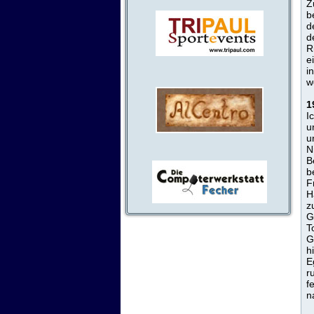
Z
b
d
d
R
e
i
w
1
I
u
u
N
B
b
F
H
z
G
T
G
h
E
r
f
n