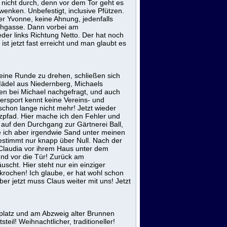
 nicht durch, denn vor dem Tor geht es
hwenken. Unbefestigt, inclusive Pfützen.
der Yvonne, keine Ahnung, jedenfalls
eichgasse. Dann vorbei am
er links Richtung Netto. Der hat noch
st jetzt fast erreicht und man glaubt es
m eine Runde zu drehen, schließen sich
 Mädel aus Niedernberg, Michaels
aben bei Michael nachgefragt, und auch
ersport kennt keine Vereins- und
schon lange nicht mehr! Jetzt wieder
zpfad. Hier mache ich den Fehler und
t auf den Durchgang zur Gärtnerei Ball,
 ich aber irgendwie Sand unter meinen
estimmt nur knapp über Null. Nach der
 Claudia vor ihrem Haus unter dem
und vor die Tür! Zurück am
uscht. Hier steht nur ein einziger
rkrochen! Ich glaube, er hat wohl schon
er jetzt muss Claus weiter mit uns! Jetzt
platz und am Abzweig alter Brunnen
teil! Weihnachtlicher, traditioneller!