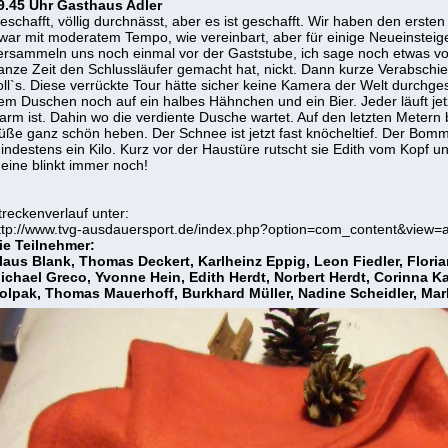
9.45 Uhr Gasthaus Adler
eschafft, völlig durchnässt, aber es ist geschafft. Wir haben den ersten
war mit moderatem Tempo, wie vereinbart, aber für einige Neueinsteige
ersammeln uns noch einmal vor der Gaststube, ich sage noch etwas von
anze Zeit den Schlussläufer gemacht hat, nickt. Dann kurze Verabschi
oll`s. Diese verrückte Tour hätte sicher keine Kamera der Welt durchg
em Duschen noch auf ein halbes Hähnchen und ein Bier. Jeder läuft jet
arm ist. Dahin wo die verdiente Dusche wartet. Auf den letzten Metern
üße ganz schön heben. Der Schnee ist jetzt fast knöcheltief. Der Bomme
indestens ein Kilo. Kurz vor der Haustüre rutscht sie Edith vom Kopf un
eine blinkt immer noch!
Norbert H
treckenverlauf unter:
ttp://www.tvg-ausdauersport.de/index.php?option=com_content&view=a
ie Teilnehmer:
laus Blank, Thomas Deckert, Karlheinz Eppig, Leon Fiedler, Florian
ichael Greco, Yvonne Hein, Edith Herdt, Norbert Herdt, Corinna Ka
olpak, Thomas Mauerhoff, Burkhard Müller, Nadine Scheidler, Mar