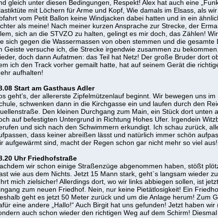
nd gleich unter diesen Bedingungen, Respekt! Alex hat auch eine „Funk
lastiktüte mit Löchern für Arme und Kopf, Wie damals im Elsass, als wi
bfahrt vom Petit Ballon keine Windjacken dabei hatten und in ein ähnlic
ichter als meine! Nach meiner kurzen Ansprache zur Strecke, der Er
llem, sich an die STVZO zu halten, gelingt es mir doch, das Zählen! Wir
ie sich gegen die Wassermassen von oben stemmen und die gesamte La
m Geiste versuche ich, die Strecke irgendwie zusammen zu bekommen.
ieder, doch dann Aufatmen: das Teil hat Netz! Der große Bruder dort ob
em ich den Track vorher gemailt hatte, hat auf seinem Gerät die richtig
ehr aufhalten!
8.08 Start am Gasthaus Adler
os geht’s, der allererste Zipfelmützenlauf beginnt. Wir bewegen uns im
chule, schwenken dann in die Kirchgasse ein und laufen durch den Re
uellenstraße. Den kleinen Durchgang zum Main, ein Stück dort unten 
och auf befestigten Untergrund in Richtung Hohes Ufer. Irgendein Witz
erufen und sich nach den Schwimmern erkundigt. Ich schau zurück, all
ufpassen, dass keiner abreißen lässt und natürlich immer schön aufpa
ir aufgewärmt sind, macht der Regen schon gar nicht mehr so viel aus!
8.20 Uhr Friedhofstraße
achdem wir schon einige Straßenzüge abgenommen haben, stößt plötzl
ast wie aus dem Nichts. Jetzt 15 Mann stark, geht`s langsam wieder zu
ührt mich zielsicher! Allerdings dort, wo wir links abbiegen sollen, ist jetz
ingang zum neuen Friedhof. Nein, nur keine Pietätlosigkeit! Ein Friedhof
eshalb geht es jetzt 50 Meter zurück und um die Anlage herum! Zum Gl
afür eine andere „Hallo!“ Auch Birgit hat uns gefunden! Jetzt haben wir 
ondern auch schon wieder den richtigen Weg auf dem Schirm! Diesmal wi