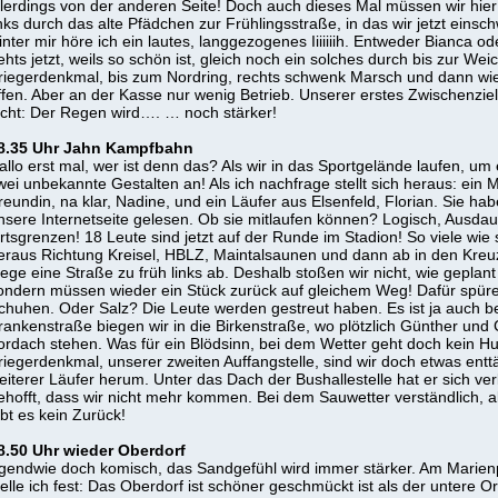
llerdings von der anderen Seite! Doch auch dieses Mal müssen wir hier
inks durch das alte Pfädchen zur Frühlingsstraße, in das wir jetzt einsc
inter mir höre ich ein lautes, langgezogenes Iiiiiiih. Entweder Bianca o
ehts jetzt, weils so schön ist, gleich noch ein solches durch bis zur W
riegerdenkmal, bis zum Nordring, rechts schwenk Marsch und dann wied
ffen. Aber an der Kasse nur wenig Betrieb. Unserer erstes Zwischenziel i
icht: Der Regen wird…. … noch stärker!
8.35 Uhr Jahn Kampfbahn
allo erst mal, wer ist denn das? Als wir in das Sportgelände laufen, u
wei unbekannte Gestalten an! Als ich nachfrage stellt sich heraus: ein
reundin, na klar, Nadine, und ein Läufer aus Elsenfeld, Florian. Sie h
nsere Internetseite gelesen. Ob sie mitlaufen können? Logisch, Ausdau
rtsgrenzen! 18 Leute sind jetzt auf der Runde im Stadion! So viele wie 
eraus Richtung Kreisel, HBLZ, Maintalsaunen und dann ab in den Kreu
iege eine Straße zu früh links ab. Deshalb stoßen wir nicht, wie geplan
ondern müssen wieder ein Stück zurück auf gleichem Weg! Dafür spüre
chuhen. Oder Salz? Die Leute werden gestreut haben. Es ist ja auch b
rankenstraße biegen wir in die Birkenstraße, wo plötzlich Günther und
ordach stehen. Was für ein Blödsinn, bei dem Wetter geht doch kein H
riegerdenkmal, unserer zweiten Auffangstelle, sind wir doch etwas enttä
eiterer Läufer herum. Unter das Dach der Bushallestelle hat er sich ve
ehofft, dass wir nicht mehr kommen. Bei dem Sauwetter verständlich, ab
ibt es kein Zurück!
8.50 Uhr wieder Oberdorf
rgendwie doch komisch, das Sandgefühl wird immer stärker. Am Marien
telle ich fest: Das Oberdorf ist schöner geschmückt ist als der untere Orts