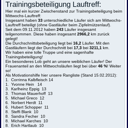
Trainingsbeteiligung Lauftreff:
Hier mal ein kurzer Zwischenstand zur Trainingsbeteiligung beim
Mittwochs-Lauftreff:
Insgesamt haben
33
unterschiedliche Läufer sich am Mittwochs-
Lauftreff beteiligt (ohne Gastläufer beim Zipfelmützenlauf).
Seit dem 09.11.2012 haben
243
Läufer insgesamt
teilgenommen. Diese haben insgesamt
2966,2
km zurück
gelegt!
Die Durchschnittsbeteiligung liegt bei
16,2
Läufer. Mit den
Gastläufern liegt der Durchschnitt bei
17,3
bei
3211,1
km.
Wir haben eine tolle Truppe und eine sagenhafte
Trainingsbeteiligung!
Ein besonderes Lob geht an unsere weiblichen Läufer! Der
Frauenanteil an den Mittwochsläufen liegt bei über
46 %
! Weiter
so!
Als Motivationshilfe hier unsere Rangliste (Stand 15.02.2012):
1. Corrinna Kalbfleisch 14
1. Yvonne Hein 14
3. Karlheinz Eppig 13
3. Thomas Mauerhoff 13
5. Michael Greco 12
6. Norbert Herdt 11
6. Hubert Schopper 11
8. Steffi Blank 10
8. Sandra Fecher 10
8. Michael Karches 10
8. Erich Hartlaub 10