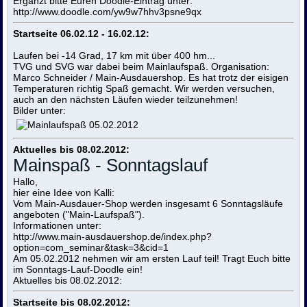
Ergänzt bitte Euren Doodle-Eintrag unter:
http://www.doodle.com/yw9w7hhv3psne9qx
Startseite 06.02.12 - 16.02.12:
Laufen bei -14 Grad, 17 km mit über 400 hm...
TVG und SVG war dabei beim Mainlaufspaß. Organisation:
Marco Schneider / Main-Ausdauershop. Es hat trotz der eisigen
Temperaturen richtig Spaß gemacht. Wir werden versuchen,
auch an den nächsten Läufen wieder teilzunehmen!
Bilder unter:
Aktuelles bis 08.02.2012:
Mainspaß - Sonntagslauf
Hallo,
hier eine Idee von Kalli:
Vom Main-Ausdauer-Shop werden insgesamt 6 Sonntagsläufe
angeboten ("Main-Laufspaß").
Informationen unter:
http://www.main-ausdauershop.de/index.php?
option=com_seminar&task=3&cid=1
Am 05.02.2012 nehmen wir am ersten Lauf teil! Tragt Euch bitte
im Sonntags-Lauf-Doodle ein!
Aktuelles bis 08.02.2012:
Startseite bis 08.02.2012: