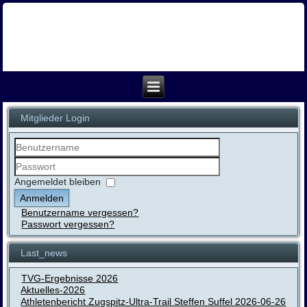
Mitglieder Login
Benutzername
Passwort
Angemeldet bleiben
Anmelden
Benutzername vergessen?
Passwort vergessen?
Last_news
TVG-Ergebnisse 2026
Aktuelles-2026
Athletenbericht Zugspitz-Ultra-Trail Steffen Suffel 2026-06-26