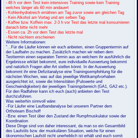
-
48 h vor dem Test kein intensives Training sowie kein Training
welches länger als 60 min andauert
-
Kohlenhydratreich ernähren am Tag zuvor sowie am gleichen Tag
-
Kein Alkohol am Vortag und am selben Tag
-
Kaffee bzw. Koffein max. 2-3 h vor Test das letzte mal konsumieren
danach bitte nicht mehr
-
Essen ca. 2h vor dem Test das letzte mal
-
Nicht nüchtern erscheinen
Weitere Informationen:
"...Für die Läufer können wir euch anbieten, einen Gruppentermin auf
der Laufbahn zu machen. Zusätzlich machen wir neben dem
Testtermin einen separaten Termin aus an welchem ihr ausführlich die
Ergebnisse erklärt bekommt, eure individuelle Auswertung bekommt
und natürlich Fragen aller Art stellen könnt. In der Auswertung
bekommt ihr eine Defizitanalyse eine Trainingsempfehlung für die
nächsten Wochen, was auf das jeweilige Wettkampfvorhaben
ausgerichtet ist, sowie die Intensitäten (Pulswerte und
Geschwindigkeiten) der jeweiligen Trainingsbereich (GA1, GA2 etc.).
Für den Radfahrer kann ich euch (auch) anbieten den Test
durchzuführen.
Was weiterhin sinnvoll wäre:
-
Für Läufer eine Laufbandanalyse bei unserem Partner dem
Orthoteam Bischoff
-
Bzw. einen Test über den Zustand der Rumpfmuskulatur sowie der
Koordination
Diese Dinge sind von daher interessant, da man so ein Gesamtbild
des Laufstils bzw. der muskulären Situation, welche für einen
ökonomischen Laufstil nicht unerheblich ist erhält und euch somit