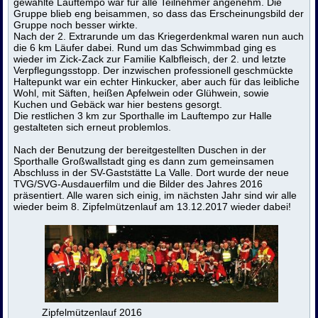
gewählte Lauftempo war für alle Teilnehmer angenehm. Die
Gruppe blieb eng beisammen, so dass das Erscheinungsbild der
Gruppe noch besser wirkte.
Nach der 2. Extrarunde um das Kriegerdenkmal waren nun auch
die 6 km Läufer dabei. Rund um das Schwimmbad ging es
wieder im Zick-Zack zur Familie Kalbfleisch, der 2. und letzte
Verpflegungsstopp. Der inzwischen professionell geschmückte
Haltepunkt war ein echter Hinkucker, aber auch für das leibliche
Wohl, mit Säften, heißen Apfelwein oder Glühwein, sowie
Kuchen und Gebäck war hier bestens gesorgt.
Die restlichen 3 km zur Sporthalle im Lauftempo zur Halle
gestalteten sich erneut problemlos.
Nach der Benutzung der bereitgestellten Duschen in der
Sporthalle Großwallstadt ging es dann zum gemeinsamen
Abschluss in der SV-Gaststätte La Valle. Dort wurde der neue
TVG/SVG-Ausdauerfilm und die Bilder des Jahres 2016
präsentiert. Alle waren sich einig, im nächsten Jahr sind wir alle
wieder beim 8. Zipfelmützenlauf am 13.12.2017 wieder dabei!
Zipfelmützenlauf 2016