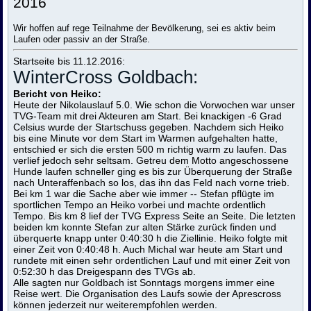
2016
Wir hoffen auf rege Teilnahme der Bevölkerung, sei es aktiv beim
Laufen oder passiv an der Straße.
Startseite bis 11.12.2016:
WinterCross Goldbach:
Bericht von Heiko:
Heute der Nikolauslauf 5.0. Wie schon die Vorwochen war unser
TVG-Team mit drei Akteuren am Start. Bei knackigen -6 Grad
Celsius wurde der Startschuss gegeben. Nachdem sich Heiko
bis eine Minute vor dem Start im Warmen aufgehalten hatte,
entschied er sich die ersten 500 m richtig warm zu laufen. Das
verlief jedoch sehr seltsam. Getreu dem Motto angeschossene
Hunde laufen schneller ging es bis zur Überquerung der Straße
nach Unteraffenbach so los, das ihn das Feld nach vorne trieb.
Bei km 1 war die Sache aber wie immer -- Stefan pflügte im
sportlichen Tempo an Heiko vorbei und machte ordentlich
Tempo. Bis km 8 lief der TVG Express Seite an Seite. Die letzten
beiden km konnte Stefan zur alten Stärke zurück finden und
überquerte knapp unter 0:40:30 h die Ziellinie. Heiko folgte mit
einer Zeit von 0:40:48 h. Auch Michal war heute am Start und
rundete mit einen sehr ordentlichen Lauf und mit einer Zeit von
0:52:30 h das Dreigespann des TVGs ab.
Alle sagten nur Goldbach ist Sonntags morgens immer eine
Reise wert. Die Organisation des Laufs sowie der Aprescross
können jederzeit nur weiterempfohlen werden.