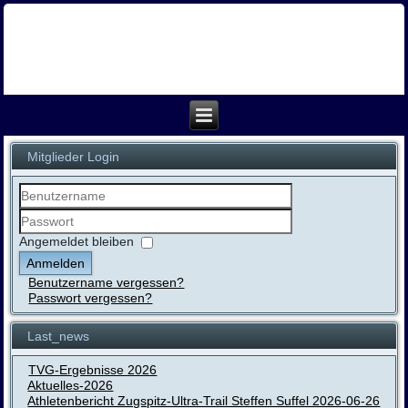
Mitglieder Login
Benutzername
Passwort
Angemeldet bleiben
Anmelden
Benutzername vergessen?
Passwort vergessen?
Last_news
TVG-Ergebnisse 2026
Aktuelles-2026
Athletenbericht Zugspitz-Ultra-Trail Steffen Suffel 2026-06-26