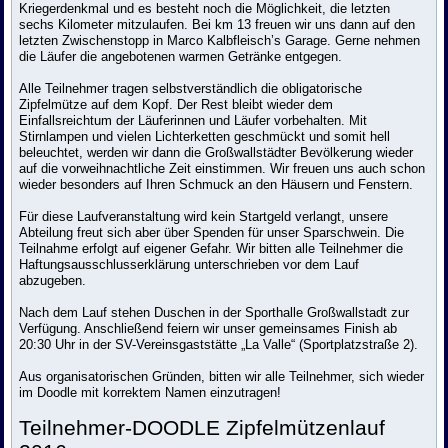
Kriegerdenkmal und es besteht noch die Möglichkeit, die letzten
sechs Kilometer mitzulaufen. Bei km 13 freuen wir uns dann auf den
letzten Zwischenstopp in Marco Kalbfleisch’s Garage. Gerne nehmen
die Läufer die angebotenen warmen Getränke entgegen.
Alle Teilnehmer tragen selbstverständlich die obligatorische
Zipfelmütze auf dem Kopf. Der Rest bleibt wieder dem
Einfallsreichtum der Läuferinnen und Läufer vorbehalten. Mit
Stirnlampen und vielen Lichterketten geschmückt und somit hell
beleuchtet, werden wir dann die Großwallstädter Bevölkerung wieder
auf die vorweihnachtliche Zeit einstimmen. Wir freuen uns auch schon
wieder besonders auf Ihren Schmuck an den Häusern und Fenstern.
Für diese Laufveranstaltung wird kein Startgeld verlangt, unsere
Abteilung freut sich aber über Spenden für unser Sparschwein. Die
Teilnahme erfolgt auf eigener Gefahr. Wir bitten alle Teilnehmer die
Haftungsausschlusserklärung unterschrieben vor dem Lauf
abzugeben.
Nach dem Lauf stehen Duschen in der Sporthalle Großwallstadt zur
Verfügung. Anschließend feiern wir unser gemeinsames Finish ab
20:30 Uhr in der SV-Vereinsgaststätte „La Valle“ (Sportplatzstraße 2).
Aus organisatorischen Gründen, bitten wir alle Teilnehmer, sich wieder
im Doodle mit korrektem Namen einzutragen!
Teilnehmer-DOODLE Zipfelmützenlauf