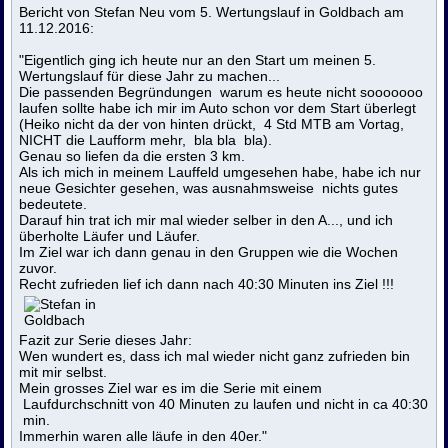
Bericht von Stefan Neu vom 5. Wertungslauf in Goldbach am
11.12.2016:
"Eigentlich ging ich
heute
nur an den Start um meinen 5.
Wertungslauf für diese Jahr zu machen...
Die passenden Begründungen warum es
heute
nicht sooooooo
laufen sollte habe ich mir im Auto schon vor dem Start überlegt
(Heiko nicht da der von hinten drückt, 4 Std MTB am Vortag,
NICHT die Laufform mehr, bla bla bla).
Genau so liefen da die ersten 3 km.
Als ich mich in meinem Lauffeld umgesehen habe, habe ich nur
neue Gesichter gesehen, was ausnahmsweise nichts gutes
bedeutete.
Darauf hin trat ich mir mal wieder selber in den A..., und ich
überholte Läufer und Läufer.
Im Ziel war ich dann genau in den Gruppen wie die Wochen
zuvor.
Recht zufrieden lief ich dann nach 40:30 Minuten ins Ziel !!!
Fazit zur Serie dieses Jahr:
Wen wundert es, dass ich mal wieder nicht ganz zufrieden bin
mit mir selbst.
Mein grosses Ziel war es im die Serie mit einem
Laufdurchschnitt von 40 Minuten zu laufen und nicht in ca 40:30
min.
Immerhin waren alle läufe in den 40er."