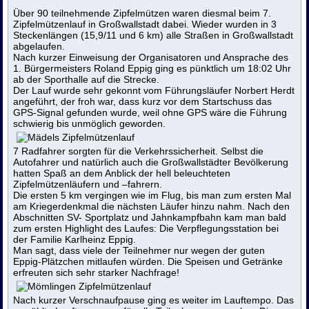
Über 90 teilnehmende Zipfelmützen waren diesmal beim 7.
Zipfelmützenlauf in Großwallstadt dabei. Wieder wurden in 3
Steckenlängen (15,9/11 und 6 km) alle Straßen in Großwallstadt
abgelaufen.
Nach kurzer Einweisung der Organisatoren und Ansprache des
1. Bürgermeisters Roland Eppig ging es pünktlich um 18:02 Uhr
ab der Sporthalle auf die Strecke.
Der Lauf wurde sehr gekonnt vom Führungsläufer Norbert Herdt
angeführt, der froh war, dass kurz vor dem Startschuss das
GPS-Signal gefunden wurde, weil ohne GPS wäre die Führung
schwierig bis unmöglich geworden.
7 Radfahrer sorgten für die Verkehrssicherheit. Selbst die
Autofahrer und natürlich auch die Großwallstädter Bevölkerung
hatten Spaß an dem Anblick der hell beleuchteten
Zipfelmützenläufern und –fahrern.
Die ersten 5 km vergingen wie im Flug, bis man zum ersten Mal
am Kriegerdenkmal die nächsten Läufer hinzu nahm. Nach den
Abschnitten SV- Sportplatz und Jahnkampfbahn kam man bald
zum ersten Highlight des Laufes: Die Verpflegungsstation bei
der Familie Karlheinz Eppig.
Man sagt, dass viele der Teilnehmer nur wegen der guten
Eppig-Plätzchen mitlaufen würden. Die Speisen und Getränke
erfreuten sich sehr starker Nachfrage!
Nach kurzer Verschnaufpause ging es weiter im Lauftempo. Das