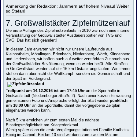
Anmerkung der Redaktion: Jammern auf hohem Niveau! Weiter
so Stefan!
7. Großwallstädter Zipfelmützenlauf
Die erste Auflage des Zipfelmützenlaufs in 2010 war noch eine interne
Veranstaltung der Großwallstädter Ausdauersportler von TVG und
SVG. Das hat sich geändert!
In diesem Jahr erwarten wir nicht nur unsere Laufreunde aus
Kleinostheim, Mömlingen, Erlenbach, Niedernberg, Wörth, Klingenberg
und Leidersbach, wir hoffen auch auf weiter verstärkten Zuspruch aus
der Großwallstädter Bevölkerung, wenn es wieder heißt: Alle Straßen
in Großwallstadt werden auf der 16 km Distanz angelaufen. Wie immer
stehen dann aber nicht der Wettkampf, sondern die Gemeinschaft und
der Spaß im Vordergrund.
Treffpunkt am 14.12.2016 ist um 17:45 Uhr
an der Sporthalle in
Großwallstadt (Niedernberger Straße 2). Nach einer kurzen Einweisung
gemeinsamen Foto und Ansprache erfolgt der Start wieder
pünktlich
um 18:00 Uhr
an der Sporthalle, damit der vorgegebene Zeitplan
eingehalten werden kann.
Nach 5 km erreichen wir zum ersten Mal die nächste
Einstiegsmöglichkeit am Kriegerdenkmal.
Wenig später dann die erste Verpflegungsstation bei Familie Karlheinz
Eppig im Carport. Bei km 10 sind wir dann zum zweiten Mal am