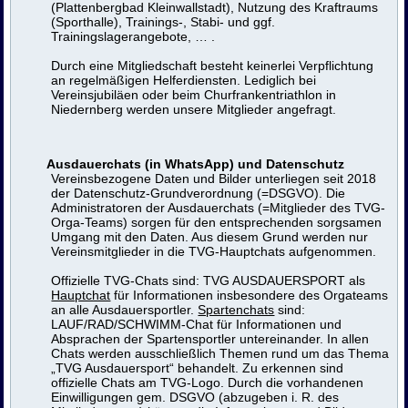
(Plattenbergbad Kleinwallstadt), Nutzung des Kraftraums
(Sporthalle), Trainings-, Stabi- und ggf.
Trainingslagerangebote, … .
Durch eine Mitgliedschaft besteht keinerlei Verpflichtung
an regelmäßigen Helferdiensten. Lediglich bei
Vereinsjubiläen oder beim Churfrankentriathlon in
Niedernberg werden unsere Mitglieder angefragt.
Ausdauerchats (in WhatsApp) und Datenschutz
Vereinsbezogene Daten und Bilder unterliegen seit 2018
der Datenschutz-Grundverordnung (=DSGVO). Die
Administratoren der Ausdauerchats (=Mitglieder des TVG-
Orga-Teams) sorgen für den entsprechenden sorgsamen
Umgang mit den Daten. Aus diesem Grund werden nur
Vereinsmitglieder in die TVG-Hauptchats aufgenommen.
Offizielle TVG-Chats sind: TVG AUSDAUERSPORT als
Hauptchat
für Informationen insbesondere des Orgateams
an alle Ausdauersportler.
Spartenchats
sind:
LAUF/RAD/SCHWIMM-Chat für Informationen und
Absprachen der Spartensportler untereinander. In allen
Chats werden ausschließlich Themen rund um das Thema
„TVG Ausdauersport“ behandelt. Zu erkennen sind
offizielle Chats am TVG-Logo. Durch die vorhandenen
Einwilligungen gem. DSGVO (abzugeben i. R. des