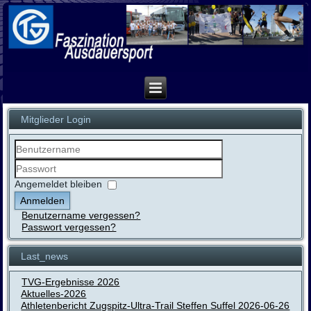
Mitglieder Login
Benutzername
Passwort
Angemeldet bleiben
Anmelden
Benutzername vergessen?
Passwort vergessen?
Last_news
TVG-Ergebnisse 2026
Aktuelles-2026
Athletenbericht Zugspitz-Ultra-Trail Steffen Suffel 2026-06-26