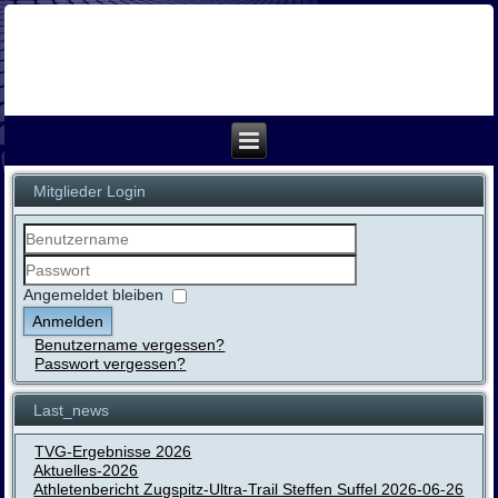
Mitglieder Login
Benutzername
Passwort
Angemeldet bleiben
Anmelden
Benutzername vergessen?
Passwort vergessen?
Last_news
TVG-Ergebnisse 2026
Aktuelles-2026
Athletenbericht Zugspitz-Ultra-Trail Steffen Suffel 2026-06-26