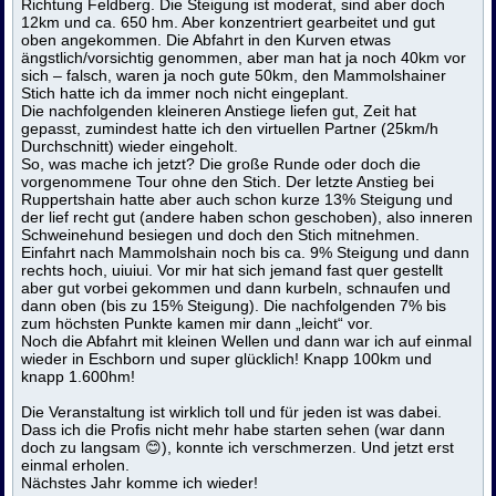
Richtung Feldberg. Die Steigung ist moderat, sind aber doch
12km und ca. 650 hm. Aber konzentriert gearbeitet und gut
oben angekommen. Die Abfahrt in den Kurven etwas
ängstlich/vorsichtig genommen, aber man hat ja noch 40km vor
sich – falsch, waren ja noch gute 50km, den Mammolshainer
Stich hatte ich da immer noch nicht eingeplant.
Die nachfolgenden kleineren Anstiege liefen gut, Zeit hat
gepasst, zumindest hatte ich den virtuellen Partner (25km/h
Durchschnitt) wieder eingeholt.
So, was mache ich jetzt? Die große Runde oder doch die
vorgenommene Tour ohne den Stich. Der letzte Anstieg bei
Ruppertshain hatte aber auch schon kurze 13% Steigung und
der lief recht gut (andere haben schon geschoben), also inneren
Schweinehund besiegen und doch den Stich mitnehmen.
Einfahrt nach Mammolshain noch bis ca. 9% Steigung und dann
rechts hoch, uiuiui. Vor mir hat sich jemand fast quer gestellt
aber gut vorbei gekommen und dann kurbeln, schnaufen und
dann oben (bis zu 15% Steigung). Die nachfolgenden 7% bis
zum höchsten Punkte kamen mir dann „leicht“ vor.
Noch die Abfahrt mit kleinen Wellen und dann war ich auf einmal
wieder in Eschborn und super glücklich! Knapp 100km und
knapp 1.600hm!
Die Veranstaltung ist wirklich toll und für jeden ist was dabei.
Dass ich die Profis nicht mehr habe starten sehen (war dann
doch zu langsam 😊), konnte ich verschmerzen. Und jetzt erst
einmal erholen.
Nächstes Jahr komme ich wieder!