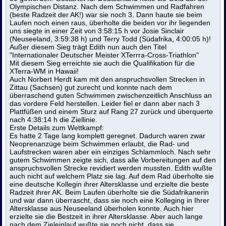
Olympischen Distanz. Nach dem Schwimmen und Radfahren
(beste Radzeit der AK!) war sie noch 3. Dann haute sie beim
Laufen noch einen raus, überholte die beiden vor ihr liegenden
uns siegte in einer Zeit von 3:58:15 h vor Josie Sinclair
(Neuseeland, 3:59:38 h) und Terry Todd (Südafrika, 4:00:05 h)!
Außer diesem Sieg trägt Edith nun auch den Titel
"Internationaler Deutscher Meister XTerrra-Cross-Triathlon"
Mit diesem Sieg erreichte sie auch die Qualifikation für die
XTerra-WM in Hawaii!
Auch Norbert Herdt kam mit den anspruchsvollen Strecken in
Zittau (Sachsen) gut zurecht und konnte nach dem
überraschend guten Schwimmen zwischenzeitlich Anschluss an
das vordere Feld herstellen. Leider fiel er dann aber nach 3
Plattfüßen und einem Sturz auf Rang 27 zurück und überquerte
nach 4:38:14 h die Ziellinie.
Erste Details zum Wettkampf:
Es hatte 2 Tage lang komplett geregnet. Dadurch waren zwar
Neoprenanzüge beim Schwimmen erlaubt, die Rad- und
Laufstrecken waren aber ein einziges Schlammloch. Nach sehr
gutem Schwimmen zeigte sich, dass alle Vorbereitungen auf den
anspruchsvollen Strecke revidiert werden mussten. Edith wußte
auch nicht auf welchem Platz sie lag. Auf dem Rad überholte sie
eine deutsche Kollegin ihrer Altersklasse und erzielte die beste
Radzeit ihrer AK. Beim Laufen überholte sie die Südafrikanerin
und war dann überrascht, dass sie noch eine Kolleging in Ihrer
Altersklasse
aus Neuseeland
überholen konnte. Auch hier
erzielte sie die Bestzeit in ihrer Altersklasse. Aber auch lange
nach dem Zieleinlauf wußte sie noch nicht, dass sie