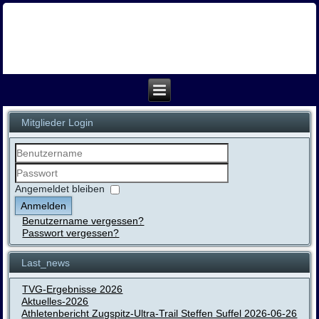
Mitglieder Login
Benutzername
Passwort
Angemeldet bleiben
Anmelden
Benutzername vergessen?
Passwort vergessen?
Last_news
TVG-Ergebnisse 2026
Aktuelles-2026
Athletenbericht Zugspitz-Ultra-Trail Steffen Suffel 2026-06-26