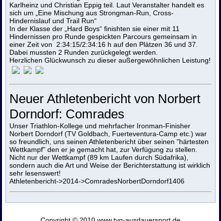
Karlheinz und Christian Eppig teil. Laut Veranstalter handelt es
sich um „Eine Mischung aus Strongman-Run, Cross-
Hindernislauf und Trail Run“
In der Klasse der „Hard Boys“ finishten sie einer mit 11
Hindernissen pro Runde gespickten Parcours gemeinsam in
einer Zeit von 2:34:15/2:34:16 h auf den Plätzen 36 und 37.
Dabei mussten 2 Runden zurückgelegt werden.
Herzlichen Glückwunsch zu dieser außergewöhnlichen Leistung!
Neuer Athletenbericht von Norbert
Dorndorf: Comrades
Unser Triathlon-Kollege und mehrfacher Ironman-Finisher
Norbert Dorndorf (TV Goldbach, Fuerteventura-Camp etc.) war
so freundlich, uns seinen Athletenbericht über seinen "härtesten
Wettkampf" den er je gemacht hat, zur Verfügung zu stellen.
Nicht nur der Wettkampf (89 km Laufen durch Südafrika),
sondern auch die Art und Weise der Berichterstattung ist wirklich
sehr lesenswert!
Athletenbericht->2014->ComradesNorbertDorndorf1406
Copyright © 2010 www.tvg-ausdauersport.de