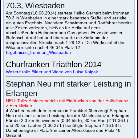
70.3, Wiesbaden
Am Sonntag (10.08.2014) startete Heiko Gerhart beim Ironman
70.3 in Wiesbaden in einer stark besetzten Staffel und erzielte
ein gutes Ergebnis. Nachdem Schwimmer und Radfahrer bereits
tolle Zeiten vorlegten, hieß es für Heiko auf dem
abschließenden Halbmarathon Gas geben. Er zeigte was er
läuferisch drauf hat und überquerte die Ziellienie der
anspruchsvollen Strecke nach 1:29:12h. Die Werksstaffel der
Wika erreichte nach 4:46:34h Platz 12.
E
rgebnisse_Ironman_Wiesbaden
Churfranken Triathlon 2014
W
eitere tolle Bilder und Video von Luisa Kolpak
Stephan Neu mit starker Leistung in
Erlangen
N
EU: Toller Athletenbericht mit Eindrücken von der Halbdistanz
-
> Hier klicken
4 Wochen nach dem Ironman in Frankfurt überzeugt Stephan
Neu mit einer starken Leistung bei der Mitteldistanz in Erlangen.
Für die 2,0 km Schwimmen (0:34:55 h), 80 km Rad (2:11:36 h)
und 20 km Laufen (1:30:27 h) benötigte Stephan 4:16:58 h.
Damit belegte er Platz 9 in seiner Altersklasse und Platz 48
Gesamt.