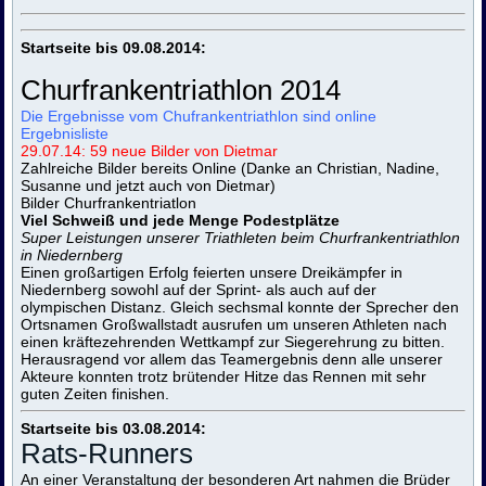
Startseite bis 09.08.2014:
Churfrankentriathlon 2014
D
ie Ergebnisse vom Chufrankentriathlon sind online
E
rgebnisliste
2
9.07.14: 59 neue Bilder von Dietmar
Zahlreiche Bilder bereits Online (Danke an Christian, Nadine,
Susanne und jetzt auch von Dietmar)
Bilder Churfrankentriatlon
Viel Schweiß und jede Menge Podestplätze
Super Leistungen unserer Triathleten beim Churfrankentriathlon
in Niedernberg
Einen großartigen Erfolg feierten unsere Dreikämpfer in
Niedernberg sowohl auf der Sprint- als auch auf der
olympischen Distanz. Gleich sechsmal konnte der Sprecher den
Ortsnamen Großwallstadt ausrufen um unseren Athleten nach
einen kräftezehrenden Wettkampf zur Siegerehrung zu bitten.
Herausragend vor allem das Teamergebnis denn alle unserer
Akteure konnten trotz brütender Hitze das Rennen mit sehr
guten Zeiten finishen.
Startseite bis 03.08.2014:
Rats-Runners
An einer Veranstaltung der besonderen Art nahmen die Brüder